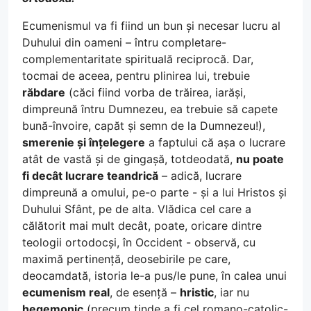
Ecumenismul va fi fiind un bun și necesar lucru al
Duhului din oameni – întru completare-
complementaritate spirituală reciprocă. Dar,
tocmai de aceea, pentru plinirea lui, trebuie
răbdare
(căci fiind vorba de trăirea, iarăși,
dimpreună întru Dumnezeu, ea trebuie să capete
bună-învoire, capăt și semn de la Dumnezeu!),
smerenie și înțelegere
a faptului că așa o lucrare
atât de vastă și de gingașă, totdeodată,
nu poate
fi decât lucrare teandrică
– adică, lucrare
dimpreună a omului, pe-o parte - și a lui Hristos și
Duhului Sfânt, pe de alta. Vlădica cel care a
călătorit mai mult decât, poate, oricare dintre
teologii ortodocși, în Occident - observă, cu
maximă pertinență, deosebirile pe care,
deocamdată, istoria le-a pus/le pune, în calea unui
ecumenism real
, de esență –
hristic
, iar nu
hegemonic
(precum tinde a fi cel romano-catolic-