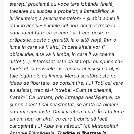
starețul proclamă cu voce tare izbânda finală,
trecerea cu succes a probelor, a întrebărilor, a
jurămintelor, a avertismentelor» – și abia acum îi
dă «novicelui» numele cel nou, acum îl trece în
noua identitate, ca și cum l-ar trece peste o
prăpastie, peste o graniță, la o altă viață, într-o
lume în care va fi altul, în care altele vor fi
obiceiurile, alta va fi limba, în care îl va chema
altfel (…). Interesant este că starețul nu spune că-l
tunde el, ci novicele «își tunde» el însuși părul, își
taie legăturile cu lumea. Mereu se stăruiește pe
ideea de libertate, de consimțire. (…) Toți cei care
au asistat, trec să-l întrebe: «Cum te cheamă,
frate?»” Ca urmare, prin întreaga desfășurare, ca
și prin acest final neașteptat, se arată că nimeni
nu-l mai cunoaște. Omul vechi a murit. În fața lor e
un om nou, un altul, cu care trebuie să facă
cunoștință (…) Abia s-a născut.” (cf. Mitropolitul
Antonie Plămădeală,
Tradiție și libertate în