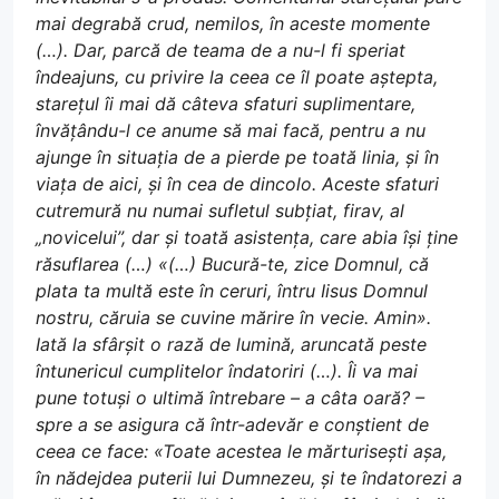
mai degrabă crud, nemilos, în aceste momente
(…). Dar, parcă de teama de a nu-l fi speriat
îndeajuns, cu privire la ceea ce îl poate aștepta,
starețul îi mai dă câteva sfaturi suplimentare,
învățându-l ce anume să mai facă, pentru a nu
ajunge în situația de a pierde pe toată linia, și în
viața de aici, și în cea de dincolo. Aceste sfaturi
cutremură nu numai sufletul subțiat, firav, al
„novicelui”, dar și toată asistența, care abia își ține
răsuflarea (…) «(…) Bucură-te, zice Domnul, că
plata ta multă este în ceruri, întru Iisus Domnul
nostru, căruia se cuvine mărire în vecie. Amin».
Iată la sfârșit o rază de lumină, aruncată peste
întunericul cumplitelor îndatoriri (…). Îi va mai
pune totuși o ultimă întrebare – a câta oară? –
spre a se asigura că într-adevăr e conștient de
ceea ce face: «Toate acestea le mărturisești așa,
în nădejdea puterii lui Dumnezeu, și te îndatorezi a