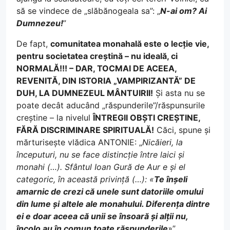
să se vindece de „slăbănogeala sa”: „
N-ai om? Ai
Dumnezeu!
”
De fapt,
comunitatea monahală este o lecție vie,
pentru societatea creștină – nu ideală, ci
NORMALĂ!!! – DAR, TOCMAI DE ACEEA,
REVENITĂ, DIN ISTORIA „VAMPIRIZANTĂ” DE
DUH, LA DUMNEZEUL MÂNTUIRII!
Și asta nu se
poate decât aducând „răspunderile”/răspunsurile
creștine – la nivelul
ÎNTREGII OBȘTI CREȘTINE,
FĂRĂ DISCRIMINARE SPIRITUALĂ!
Căci, spune și
mărturisește vlădica ANTONIE: „
Nicăieri, la
începuturi, nu se face distincție între laici și
monahi (…). Sfântul Ioan Gură de Aur e și el
categoric, în această privință (…): «
Te înșeli
amarnic de crezi că unele sunt datoriile omului
din lume și altele ale monahului. Diferența dintre
ei e doar aceea că unii se însoară și alții nu,
încolo au în comun toate răspunderile
»
”.