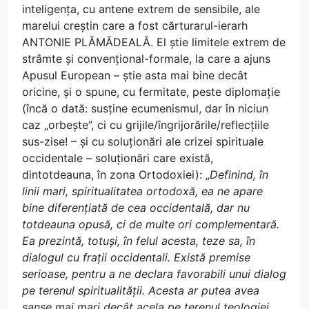
inteligența, cu antene extrem de sensibile, ale
marelui creștin care a fost cărturarul-ierarh
ANTONIE PLĂMĂDEALĂ. El știe limitele extrem de
strâmte și convențional-formale, la care a ajuns
Apusul European – știe asta mai bine decât
oricine, și o spune, cu fermitate, peste diplomație
(încă o dată: susține ecumenismul, dar în niciun
caz „orbește”, ci cu grijile/îngrijorările/reflecțiile
sus-zise! – și cu soluționări ale crizei spirituale
occidentale – soluționări care există,
dintotdeauna, în zona Ortodoxiei): „
Definind, în
linii mari, spiritualitatea ortodoxă, ea ne apare
bine diferențiată de cea occidentală, dar nu
totdeauna opusă, ci de multe ori complementară.
Ea prezintă, totuși, în felul acesta, teze sa, în
dialogul cu frații occidentali. Există premise
serioase, pentru a ne declara favorabili unui dialog
pe terenul spiritualității. Acesta ar putea avea
șanse mai mari decât acela pe terenul teologiei