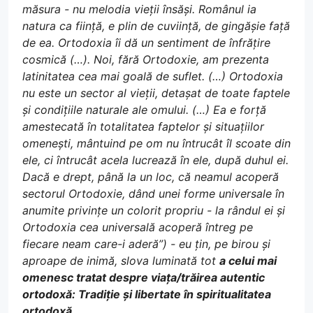
măsura - nu melodia vieții însăși. Românul ia
natura ca ființă, e plin de cuviință, de gingășie față
de ea. Ortodoxia îi dă un sentiment de înfrățire
cosmică (…). Noi, fără Ortodoxie, am prezenta
latinitatea cea mai goală de suflet. (…) Ortodoxia
nu este un sector al vieții, detașat de toate faptele
și condițiile naturale ale omului. (…) Ea e forță
amestecată în totalitatea faptelor și situațiilor
omenești, mântuind pe om nu întrucât îl scoate din
ele, ci întrucât acela lucrează în ele, după duhul ei.
Dacă e drept, până la un loc, că neamul acoperă
sectorul Ortodoxie, dând unei forme universale în
anumite privințe un colorit propriu - la rândul ei și
Ortodoxia cea universală acoperă întreg pe
fiecare neam care-i aderă”) - eu țin, pe birou și
aproape de inimă, slova luminată tot
a celui mai
omenesc tratat despre viața/trăirea autentic
ortodoxă: Tradiție și libertate în spiritualitatea
ortodoxă.