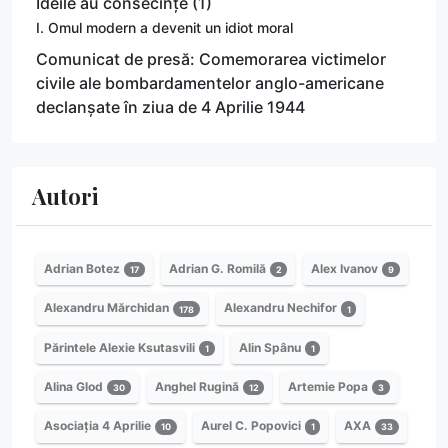
Ideile au consecințe (1)
I. Omul modern a devenit un idiot moral
Comunicat de presă: Comemorarea victimelor
civile ale bombardamentelor anglo-americane
declanșate în ziua de 4 Aprilie 1944
Autori
Adrian Botez
Adrian G. Romilă
Alex Ivanov
17
2
9
Alexandru Mărchidan
Alexandru Nechifor
178
1
Părintele Alexie Ksutasvili
Alin Spânu
1
1
Alina Glod
Anghel Rugină
Artemie Popa
30
12
3
Asociația 4 Aprilie
Aurel C. Popovici
AXA
10
1
33