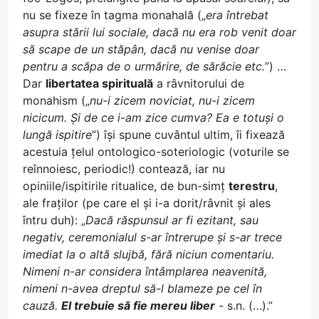
nu se fixeze în tagma monahală („
era întrebat
asupra stării lui sociale, dacă nu era rob venit doar
să scape de un stăpân, dacă nu venise doar
pentru a scăpa de o urmărire, de sărăcie etc.
”) …
Dar
libertatea spirituală
a râvnitorului de
monahism („
nu-i zicem noviciat, nu-i zicem
nicicum. Și de ce i-am zice cumva? Ea e totuși o
lungă ispitire
”) își spune cuvântul ultim, îi fixează
acestuia țelul ontologico-soteriologic (voturile se
reînnoiesc, periodic!) contează, iar nu
opiniile/ispitirile ritualice, de bun-simț
terestru
,
ale fraților (pe care el și i-a dorit/râvnit și ales
întru duh): „
Dacă răspunsul ar fi ezitant, sau
negativ, ceremonialul s-ar întrerupe și s-ar trece
imediat la o altă slujbă, fără niciun comentariu.
Nimeni n-ar considera întâmplarea neavenită,
nimeni n-avea dreptul să-l blameze pe cel în
cauză.
El trebuie să fie mereu liber
- s.n. (…).”