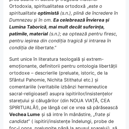
Ortodoxia, spiritualitatea ortodoxă „
este o
spiritualitate
optimistă
(s.n.), plină de încredere în
Dumnezeu și în om.
Ea celebrează Învierea și
Lumina Taborică, mai mult decât suferința,
patimile, material
(s.n.); ea optează pentru firesc,
pentru ieșirea din condiția tragică și intrarea în
condiția de libertate.
”
Sunt unice în literatura teologală și extrem-
emoționante, definitorii pentru ontologia libertății
ortodoxe – descrierile (preluate, istoric, de la
Sfântul Pahomie, Nichita Stithatul etc.) și
comentariile (veritabile izbânzi hermeneutice
sacral-religioase!) asupra ispitirilor/insistențelor
starețului și călugărilor (din NOUA VIAȚĂ, CEA
SPIRITUALĂ!), pe lângă cel ce vrea să părăsească
Vechea Lume
și să intre în mânăstire, „
frate și
candidat
” ( ispitiri/insistențe îndelungi, probe de
foc-Logos, prelungite până la apusul soarelui), să