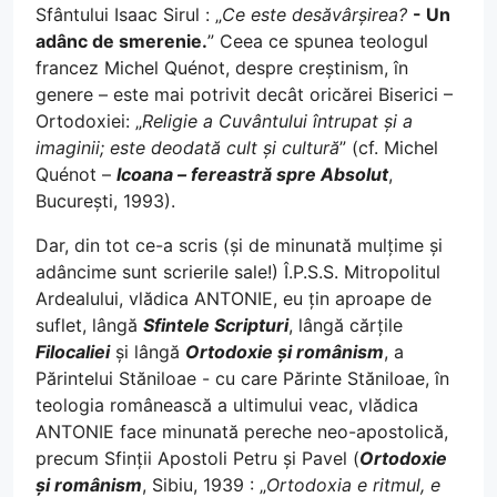
Sfântului Isaac Sirul : „
Ce este desăvârșirea?
- Un
adânc de smerenie.
” Ceea ce spunea teologul
francez Michel Quénot, despre creștinism, în
genere – este mai potrivit decât oricărei Biserici –
Ortodoxiei: „
Religie a Cuvântului întrupat și a
imaginii; este deodată cult și cultură
” (cf. Michel
Quénot –
Icoana – fereastră spre Absolut
,
București, 1993).
Dar, din tot ce-a scris (și de minunată mulțime și
adâncime sunt scrierile sale!) Î.P.S.S. Mitropolitul
Ardealului, vlădica ANTONIE, eu țin aproape de
suflet, lângă
Sfintele Scripturi
, lângă cărțile
Filocaliei
și lângă
Ortodoxie și românism
, a
Părintelui Stăniloae - cu care Părinte Stăniloae, în
teologia românească a ultimului veac, vlădica
ANTONIE face minunată pereche neo-apostolică,
precum Sfinții Apostoli Petru și Pavel (
Ortodoxie
și românism
, Sibiu, 1939 : „
Ortodoxia e ritmul, e