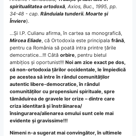
spiritualitatea ortodoxă
, Axios, Buc., 1995, pp.
34-48 - cap.
Rânduiala tunderii. Moarte și
Înviere
).
…Și I.P. Culianu afirma, în cartea sa monografică,
Mircea Eliade
, că Ortodoxia este principala
frână
,
pentru ca România să poată intra printre țările
democratice…!!! Câtă
orbire
, pentru bietul
ambițios și oportunist!!!
Noi am zice exact pe dos,
că non-ortodoxia țărilor occidentale, le împiedică
pe acestea să intre în rândul comunităților
autentic libere-democratice, în rândul
comunităților cu propensiuni spirituale, spre
tămăduirea de gravele lor crize – dintre care
criza identitară și înstrăinarea/
însingurarea/alienarea omului sunt cele mai
evidente și gravissime!!!
Nimeni n-a sugerat mai convingător, în ultimele