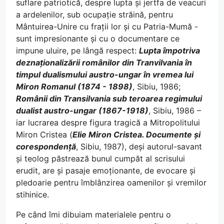
suflare patriotică, despre lupta și jertfa de veacuri
a ardelenilor, sub ocupație străină, pentru
Mântuirea-Unire cu frații lor și cu Patria-Mumă -
sunt impresionante și cu o documentare ce
impune uluire, pe lângă respect:
Lupta împotriva
deznaționalizării românilor din Tranvilvania în
timpul dualismului austro-ungar în vremea lui
Miron Romanul (1874 - 1898)
, Sibiu, 1986;
Românii din Transilvania sub teroarea regimului
dualist austro-ungar (1867-1918)
, Sibiu, 1986 –
iar lucrarea despre figura tragică a Mitropolitului
Miron Cristea (
Elie Miron Cristea. Documente și
corespondență
, Sibiu, 1987), deși autorul-savant
și teolog păstrează bunul cumpăt al scrisului
erudit, are și pasaje emoționante, de evocare și
pledoarie pentru îmblânzirea oamenilor și vremilor
stihinice.
Pe când îmi dibuiam materialele pentru o