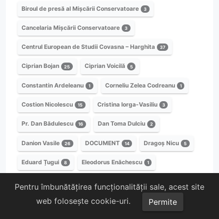
Biroul de presă al Mișcării Conservatoare
3
Cancelaria Mișcării Conservatoare
3
Centrul European de Studii Covasna – Harghita
37
Ciprian Bojan
Ciprian Voicilă
25
5
Constantin Ardeleanu
Corneliu Zelea Codreanu
1
1
Costion Nicolescu
Cristina Iorga-Vasiliu
15
3
Pr. Dan Bădulescu
Dan Toma Dulciu
16
2
Danion Vasile
DOCUMENT
Dragoș Nicu
26
14
5
Eduard Țugui
Eleodorus Enăchescu
8
1
Prof. Eleonora Becea
Emil Niculescu
1
1
Pentru îmbunătățirea funcționalității sale, acest site
web folosește cookie-uri.
Episcopul ARTEMIE de RASKA și PRIZREN
Permite
1