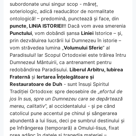
subordonate unui singur scop - măreț,
soteriologic, adică readucător de normalitate
ontologică! – predomină, punctează și face, din
puncte, LINIA ISTORIEI
!!! Dacă vom avea smerenia
Punctului
, vom dobândi șansa
Liniei
Istorice – și,
prin dezvăluirea lucrării lui Dumnezeu în istorie –
vom străvedea lumina „
Volumului Sferic
” al
Paradisului! Iar Scopul Ortodoxiei este trăirea întru
Dumnezeul Mântuirii, ca antrenament pentru
redobândirea Paradisului.
Liberul Arbitru, Iubirea
Fraternă
și
Iertarea Înțelegătoare și
Restauratoare de Duh
- sunt însuși Spiritul
Tradiției Ortodoxe: spre deosebire de „
efortul de
jos în sus, spre un Dumnezeu care se depărtează
mereu, calitativ
”, al occidentalului - și pe când
catolicul pune accentul pe chinul și sângerarea
abundentă a lui Iisus, deci pe sumbrul destinului și
pe înfrângerea (temporară) a Omului-Iisus, fixat
prea adânc în datele și tragedia materiei –