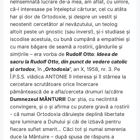
neînsemnată lucrare de-a mea, am aflat, cu uimire,
că-l interesase pe înțeleptul cărturar, cel cu atâta
har și dor de Ortodoxie, și despre un vestit și
neostenit cercetător al nevăzutului, un teolog
altoit peste un gnostic (sau invers!), și-i studiase și
iscodise acestuia, cu bună cumpănă a empathiei și
cu mare băgare de seamă a rostirii, gândurile și
simțirile – era vorba de
Rudolf Otto
:
Ideea de
sacru la Rudolf Otto, din punct de vedere catolic
și ortodox
, în „
Ortodoxia
”, an X, 1958, nr. 3. Pe
Î.P.S.S. vlădica ANTONIE îl interesa și îl stârnea la
cercetare scrutătoare orice încercare
pământească de a afla/cerceta drumuri la/către
Dumnezeul MÂNTURII
! Dar știa, cu neclintită
convingere, și o și afirma cu putere gravă a rostirii
- că numai Ortodoxia dăruiește deplină libertate
spre luminare a Duhului și căi de izbavă pentru
fiecare suflet smerit… Căci tot și numai smerenia
duce la Mântuire – după spusa de răspuns a