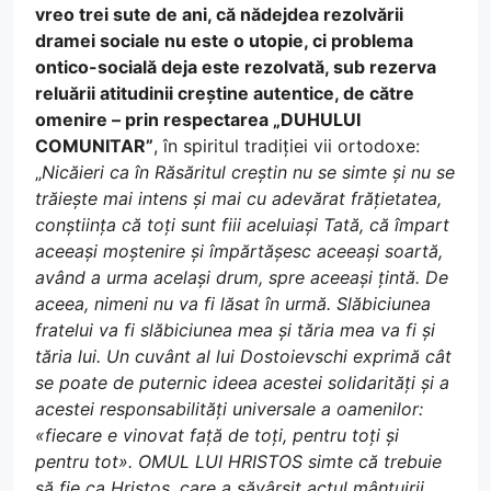
vreo trei sute de ani, că nădejdea rezolvării
dramei sociale nu este o utopie, ci problema
ontico-socială deja este rezolvată, sub rezerva
reluării atitudinii creștine autentice, de către
omenire – prin respectarea „DUHULUI
COMUNITAR”
, în spiritul tradiției vii ortodoxe:
„
Nicăieri ca în Răsăritul creștin nu se simte și nu se
trăiește mai intens și mai cu adevărat frățietatea,
conștiința că toți sunt fiii aceluiași Tată, că împart
aceeași moștenire și împărtășesc aceeași soartă,
având a urma același drum, spre aceeași țintă. De
aceea, nimeni nu va fi lăsat în urmă. Slăbiciunea
fratelui va fi slăbiciunea mea și tăria mea va fi și
tăria lui. Un cuvânt al lui Dostoievschi exprimă cât
se poate de puternic ideea acestei solidarități și a
acestei responsabilități universale a oamenilor:
«fiecare e vinovat față de toți, pentru toți și
pentru tot». OMUL LUI HRISTOS simte că trebuie
să fie ca Hristos, care a săvârșit actul mântuirii