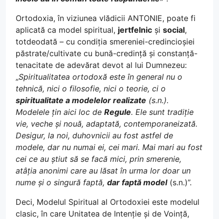
Ortodoxia, în viziunea vlădicii ANTONIE, poate fi
aplicată ca model spiritual,
jertfelnic
și
social
,
totdeodată – cu condiția smereniei-credincioșiei
păstrate/cultivate cu bună-credință și constanță-
tenacitate de adevărat devot al lui Dumnezeu:
„
Spiritualitatea ortodoxă este în general nu o
tehnică, nici o filosofie, nici o teorie, ci o
spiritualitate a modelelor realizate
(s.n.).
Modelele țin aici loc de
Regule
. Ele sunt tradiție
vie, veche și nouă, adaptată, contemporaneizată.
Desigur, la noi, duhovnicii au fost astfel de
modele, dar nu numai ei, cei mari. Mai mari au fost
cei ce au știut să se facă mici, prin smerenie,
atâția anonimi care au lăsat în urma lor doar un
nume și o singură faptă,
dar faptă model
(s.n.)”.
Deci, Modelul Spiritual al Ortodoxiei este modelul
clasic, în care Unitatea de Intenție și de Voință,