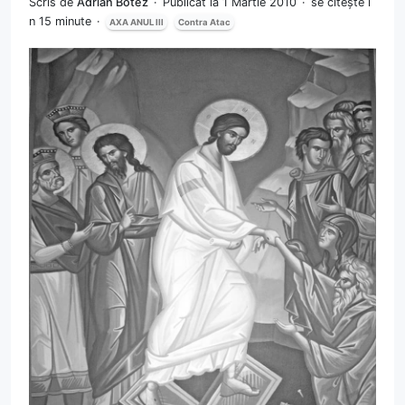
Scris de
Adrian Botez
Publicat la 1 Martie 2010
se citește î
n 15 minute
AXA ANUL III
Contra Atac