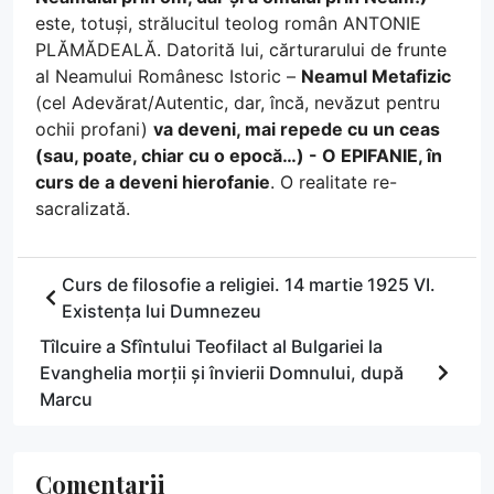
este, totuși, strălucitul teolog român ANTONIE
PLĂMĂDEALĂ. Datorită lui, cărturarului de frunte
al Neamului Românesc Istoric –
Neamul Metafizic
(cel Adevărat/Autentic, dar, încă, nevăzut pentru
ochii profani)
va deveni, mai repede cu un ceas
(sau, poate, chiar cu o epocă…) - O EPIFANIE, în
curs de a deveni hierofanie
. O realitate re-
sacralizată.
Curs de filosofie a religiei. 14 martie 1925 VI.
Existența lui Dumnezeu
Tîlcuire a Sfîntului Teofilact al Bulgariei la
Evanghelia morții și învierii Domnului, după
Marcu
Comentarii