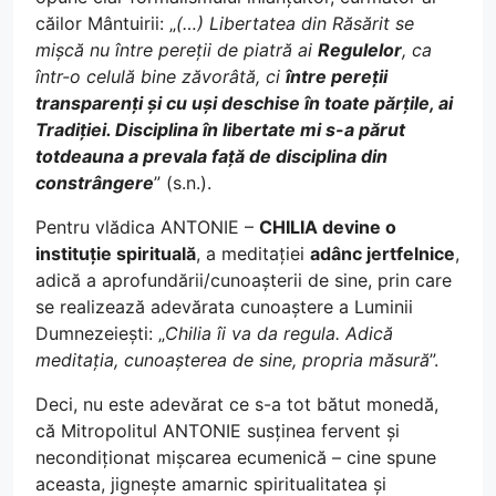
căilor Mântuirii: „
(…) Libertatea din Răsărit se
mișcă nu între pereții de piatră ai
Regulelor
, ca
într-o celulă bine zăvorâtă, ci
între pereții
transparenți și cu uși deschise în toate părțile, ai
Tradiției. Disciplina în libertate mi s-a părut
totdeauna a prevala față de disciplina din
constrângere
” (s.n.).
Pentru vlădica ANTONIE –
CHILIA devine o
instituție spirituală
, a meditației
adânc jertfelnice
,
adică a aprofundării/cunoașterii de sine, prin care
se realizează adevărata cunoaștere a Luminii
Dumnezeiești: „
Chilia îi va da regula. Adică
meditația, cunoașterea de sine, propria măsură
”.
Deci, nu este adevărat ce s-a tot bătut monedă,
că Mitropolitul ANTONIE susținea fervent și
necondiționat mișcarea ecumenică – cine spune
aceasta, jignește amarnic spiritualitatea și