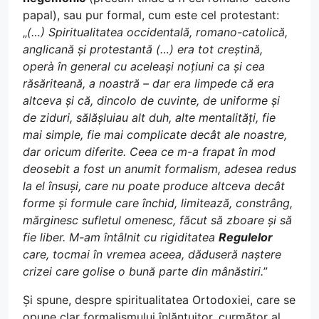
papal), sau pur formal, cum este cel protestant:
„
(…) Spiritualitatea occidentală, romano-catolică,
anglicană și protestantă (…) era tot creștină,
operà în general cu aceleași noțiuni ca și cea
răsăriteană, a noastră – dar era limpede că era
altceva și că, dincolo de cuvinte, de uniforme și
de ziduri, sălășluiau alt duh, alte mentalități, fie
mai simple, fie mai complicate decât ale noastre,
dar oricum diferite. Ceea ce m-a frapat în mod
deosebit a fost un anumit formalism, adesea redus
la el însuși, care nu poate produce altceva decât
forme și formule care închid, limitează, constrâng,
mărginesc sufletul omenesc, făcut să zboare și să
fie liber. M-am întâlnit cu rigiditatea
Regulelor
care, tocmai în vremea aceea, dăduseră naștere
crizei care golise o bună parte din mânăstiri.
”
Și spune, despre spiritualitatea Ortodoxiei, care se
opune clar formalismului înlănțuitor, curmător al