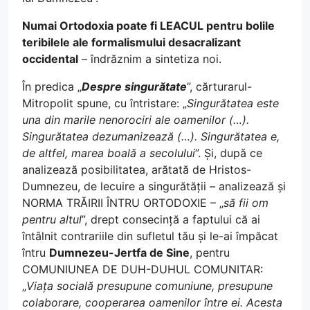
Numai Ortodoxia poate fi LEACUL pentru bolile
teribilele ale formalismului desacralizant
occidental
– îndrăznim a sintetiza noi.
În predica „
Despre singurătate
”, cărturarul-
Mitropolit spune, cu întristare: „
Singurătatea este
una din marile nenorociri ale oamenilor (…).
Singurătatea dezumanizează (…). Singurătatea e,
de altfel, marea boală a secolului
”. Și, după ce
analizează posibilitatea, arătată de Hristos-
Dumnezeu, de lecuire a singurătății – analizează și
NORMA TRĂIRII ÎNTRU ORTODOXIE – „
să fii om
pentru altul
”, drept consecință a faptului că ai
întâlnit contrariile din sufletul tău și le-ai împăcat
întru
Dumnezeu-Jertfa de Sine
, pentru
COMUNIUNEA DE DUH-DUHUL COMUNITAR:
„
Viața socială presupune comuniune, presupune
colaborare, cooperarea oamenilor între ei. Acesta