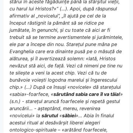
stărui în aceste făgăduințe până la sfârșitul vieții,
cu harul lui Hristos?»” (…). Apoi, după răspunsul
afirmativ al „novicelui”, „îl ajută pe cel de la
început răstignit la pământ să se ridice pe
jumătate, în genunchi, și cu toate că aici ar fi
trebuit să se termine avertismentele și jurămintele,
ele par a începe din nou. Starețul pune mâna pe
Evanghelia care era dinainte pusă pe o măsuță de
alăturea, și îl avertizează solemn: «Iată, Hristos
nevăzut stă aici, de față. Vezi că nimeni pe tine nu
te silește a veni la acest chip. Vezi că tu de
bunăvoie voiești logodna marelui și îngerescului
chip.» (…) După ce însuși «novicele» dă starețului
«sabia»-foarfece, «
sărutând sabia care îl va tăia!
»
(s.n.) - starețul aruncă foarfecele și repetă gestul
aruncării… - așteptând, mereu, revenirea
«novicelui» la
sărutul
«
săbiei
»… Abia în finalul
acestui ritual al desăvârșit liberei alegeri
ontologico-spirituale – «arătând foarfecele,