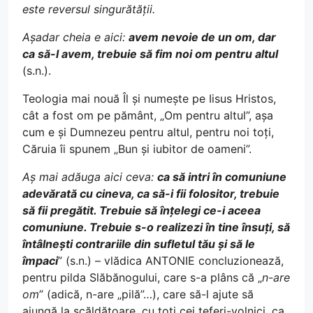
este reversul singurătății.
Așadar cheia e aici:
avem nevoie de un om, dar
ca să-l avem, trebuie să fim noi om pentru altul
(s.n.).
Teologia mai nouă Îl și numește pe Iisus Hristos,
cât a fost om pe pământ, „Om pentru altul”, așa
cum e și Dumnezeu pentru altul, pentru noi toți,
Căruia îi spunem „Bun și iubitor de oameni”.
Aș mai adăuga aici ceva:
ca să intri în comuniune
adevărată cu cineva, ca să-i fii folositor, trebuie
să fii pregătit. Trebuie să înțelegi ce-i aceea
comuniune. Trebuie s-o realizezi în tine însuți, să
întâlnești contrariile din sufletul tău și să le
împaci
” (s.n.) – vlădica ANTONIE concluzionează,
pentru pilda Slăbănogului, care s-a plâns că „
n-are
om
” (adică, n-are „pilă”…), care să-l ajute să
ajungă la scăldătoare, cu toți cei teferi-volnici, ca