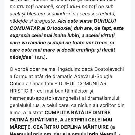
pentru toți oamenii, scoțându-i pe toți de sub
același blestem și unindu-i în aceeași credință,
nădejde și dragoste.
Aici este sursa DUHULUI
COMUNITAR al Ortodoxiei, duh are, de fapt, este
expresia celei mai înalte iubiri, a acelei virtuți
care va rămâne și după ce toate vor trece, și
care este mai mare și decât credința și decât
nădejdea
” (s.n.).
O vorbă doar ne mai îngăduim: dacă Dostoievschi
a formulat atât de dramatic Adevărul-Soluție
Ontică a Umanității – DUHUL COMUNITAR
HRISTIC!!! - cel mai bun tălmăcitor și
hermeneut/apostol/evanghelist al dramatismului
genialului rus, a celui care, ca niciun alt scriitor din
lume, a ilustrat
CUMPLITA BĂTĂLIE DINTRE
PATIMĂ ȘI PĂTIMIRE, A JERTFIRII CELEI MAI
MĂREȚE, CEA ÎNTRU DEPLINA MÂNTUIRE (a
Neamului prin om, dar și a omului prin Neam!)
-