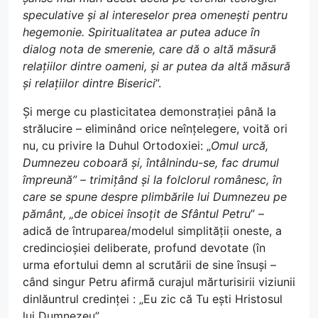
speculative și al intereselor prea omenești pentru
hegemonie. Spiritualitatea ar putea aduce în
dialog nota de smerenie, care dă o altă măsură
relațiilor dintre oameni, și ar putea da altă măsură
și relațiilor dintre Biserici
”.
Și merge cu plasticitatea demonstrației până la
strălucire – eliminând orice neînțelegere, voită ori
nu, cu privire la Duhul Ortodoxiei: „
Omul urcă,
Dumnezeu coboară și, întâlnindu-se, fac drumul
împreună” – trimițând și la folclorul românesc, în
care se spune despre plimbările lui Dumnezeu pe
pământ, „de obicei însoțit de Sfântul Petru
” –
adică de întruparea/modelul simplității oneste, a
credincioșiei deliberate, profund devotate (în
urma efortului demn al scrutării de sine însuși –
când singur Petru afirmă curajul mărturisirii viziunii
dinlăuntrul credinței : „Eu zic că Tu ești Hristosul
lui Dumnezeu”.