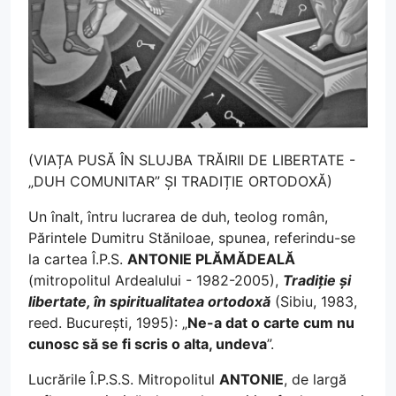
(VIAȚA PUSĂ ÎN SLUJBA TRĂIRII DE LIBERTATE -
„DUH COMUNITAR” ȘI TRADIȚIE ORTODOXĂ)
Un înalt, întru lucrarea de duh, teolog român,
Părintele Dumitru Stăniloae, spunea, referindu-se
la cartea Î.P.S.
ANTONIE PLĂMĂDEALĂ
(mitropolitul Ardealului - 1982-2005),
Tradiție și
libertate, în spiritualitatea ortodoxă
(Sibiu, 1983,
reed. București, 1995): „
Ne-a dat o carte cum nu
cunosc să se fi scris o alta, undeva
”.
Lucrările Î.P.S.S. Mitropolitul
ANTONIE
, de largă