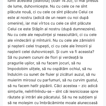
lumii acesteia [diavolul] (
Ioan
14:30), ci mai presus
de lume, duhovnicește. Nu cu cele ce ne sînt
plăcute nouă, ci cu cele ce sînt plăcute Celui ce
este al nostru (adică de un neam cu noi după
omenire), iar mai vîrtos cu cele ce sînt plăcute
Celui ce este Stăpîn al nostru (după dumnezeire).
Nu cu cele ale neputinței și neascultării, ci cu cele
ale vindecării și mîntuirii. Nu cu cele ale zămislirii
și nașterii celei trupești, ci cu cele ale înnoirii și
nașterii celei duhovnicești. Și cum va fi aceasta?
Să nu punem cununi de flori și verdeață la
pragurile ușilor, să nu facem jocuri, să nu
împodobim ulițele, să nu ospătăm ochiul, să nu
îndulcim cu sunet de fluier și zicături auzul, să nu
muierim mirosul cu parfumuri, să nu curvim gustul,
să nu facem hatîr pipăirii. Căci acestea – zic adică
simțurile, neînfrînîndu-se – sînt căi lesnicioase spre
răutate și intrări ale păcatului. Să nu ne subțiem și
să ne moleșim cu îmbrăcăminte moale alunecoasă