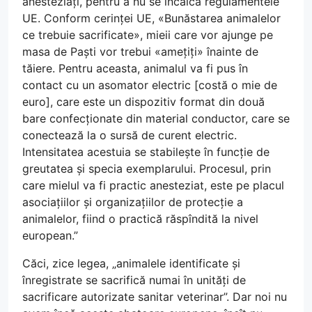
anesteziați, pentru a nu se încălca regulamentele
UE. Conform cerinței UE, «Bunăstarea animalelor
ce trebuie sacrificate», mieii care vor ajunge pe
masa de Paști vor trebui «amețiți» înainte de
tăiere. Pentru aceasta, animalul va fi pus în
contact cu un asomator electric [costă o mie de
euro], care este un dispozitiv format din două
bare confecționate din material conductor, care se
conectează la o sursă de curent electric.
Intensitatea acestuia se stabilește în funcție de
greutatea și specia exemplarului. Procesul, prin
care mielul va fi practic anesteziat, este pe placul
asociațiilor și organizațiilor de protecție a
animalelor, fiind o practică răspîndită la nivel
european.”
Căci, zice legea, „animalele identificate și
înregistrate se sacrifică numai în unități de
sacrificare autorizate sanitar veterinar”. Dar noi nu