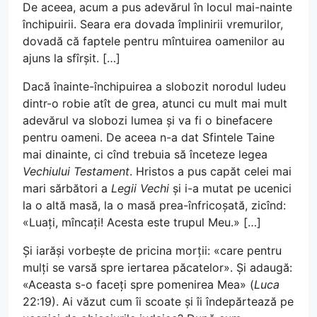
De aceea, acum a pus adevărul în locul mai-nainte
închipuirii. Seara era dovada împlinirii vremurilor,
dovadă că faptele pentru mîntuirea oamenilor au
ajuns la sfîrșit. […]
Dacă înainte-închipuirea a slobozit norodul Iudeu
dintr-o robie atît de grea, atunci cu mult mai mult
adevărul va slobozi lumea și va fi o binefacere
pentru oameni. De aceea n-a dat Sfintele Taine
mai dinainte, ci cînd trebuia să înceteze legea
Vechiului Testament
. Hristos a pus capăt celei mai
mari sărbători a
Legii Vechi
și i-a mutat pe ucenici
la o altă masă, la o masă prea-înfricoșată, zicînd:
«Luați, mîncați! Acesta este trupul Meu.» […]
Și iarăși vorbește de pricina morții: «care pentru
mulți se varsă spre iertarea păcatelor». Și adaugă:
«Aceasta s-o faceți spre pomenirea Mea» (
Luca
22:19). Ai văzut cum îi scoate și îi îndepărtează pe