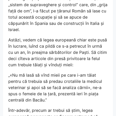
„sistem de supraveghere și control” care, din „grija
față de om”, l-a făcut pe țăranul Român să lase cu
totul această ocupație și să se apuce de
căpșunărit în Spania sau de construcții în Italia și
Israel.
Astăzi, vedem că legea europeană chiar este pusă
în lucrare, luînd ca pildă ce s-a petrecut în urmă
cu un an, în preajma sărbătorilor de Paști. Să citim
deci cîteva articole din presă privitoare la felul
cum trebuie tăiați și vînduți mieii:
„«Nu mă lasă să vînd mieii pe care i-am tăiat
pentru că trebuia să predau crotaliile la medicul
veterinar și apoi să se facă analiza cărnii», ne-a
spus o femeie de la țară, prezentă ieri în piața
centrală din Bacău.”
Într-adevăr, precum ar trebui să știm, legea