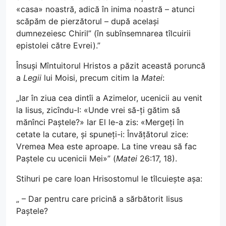
«casa» noastră, adică în inima noastră – atunci
scăpăm de pierzătorul – după același
dumnezeiesc Chiril” (în subînsemnarea tîlcuirii
epistolei către Evrei).”
Însuși Mîntuitorul Hristos a păzit această poruncă
a
Legii
lui Moisi, precum citim la
Matei
:
„Iar în ziua cea dintîi a Azimelor, ucenicii au venit
la Iisus, zicîndu-I: «Unde vrei să-ți gătim să
mănînci Paștele?» Iar El le-a zis: «Mergeți în
cetate la cutare, și spuneți-i: Învățătorul zice:
Vremea Mea este aproape. La tine vreau să fac
Paștele cu ucenicii Mei»” (
Matei
26:17, 18).
Stihuri pe care Ioan Hrisostomul le tîlcuiește așa:
„ – Dar pentru care pricină a sărbătorit Iisus
Paștele?