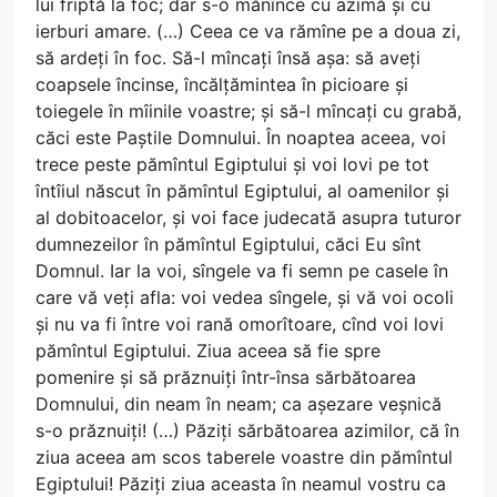
lui friptă la foc; dar s-o mănînce cu azimă și cu
ierburi amare. (…) Ceea ce va rămîne pe a doua zi,
să ardeți în foc. Să-l mîncați însă așa: să aveți
coapsele încinse, încălțămintea în picioare și
toiegele în mîinile voastre; și să-l mîncați cu grabă,
căci este Paștile Domnului. În noaptea aceea, voi
trece peste pămîntul Egiptului și voi lovi pe tot
întîiul născut în pămîntul Egiptului, al oamenilor și
al dobitoacelor, și voi face judecată asupra tuturor
dumnezeilor în pămîntul Egiptului, căci Eu sînt
Domnul. Iar la voi, sîngele va fi semn pe casele în
care vă veți afla: voi vedea sîngele, și vă voi ocoli
și nu va fi între voi rană omorîtoare, cînd voi lovi
pămîntul Egiptului. Ziua aceea să fie spre
pomenire și să prăznuiți într-însa sărbătoarea
Domnului, din neam în neam; ca așezare veșnică
s-o prăznuiți! (…) Păziți sărbătoarea azimilor, că în
ziua aceea am scos taberele voastre din pămîntul
Egiptului! Păziți ziua aceasta în neamul vostru ca