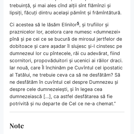
trebuință, și mai ales cînd alții sînt flămînzi și
lipsiți, făcuți dintru același pămînt și frămîntătură.
5
Ci acestea să le lăsăm Elinilor
, și trufiilor și
praznicelor lor, acelora care numesc «dumnezei»
pînă și pe cei ce se bucură de mirosul jertfelor de
dobitoace și care așadar îl slujesc și-l cinstesc pe
dumnezeul lor cu pîntecele, răi cu adevărat, fiind
scornitori, propovăduitori și ucenici ai răilor draci.
Iar nouă, care Îl închinăm pe Cuvîntul cel ipostatic
al Tatălui, ne trebuie ceva ca să ne desfătăm? Să
ne desfătăm în cuvîntul cel despre Dumnezeu și
despre cele dumnezeiești, și în legea cea
dumnezeiască […], ca astfel desfătarea să fie
potrivită și nu departe de Cel ce ne-a chemat.”
Note