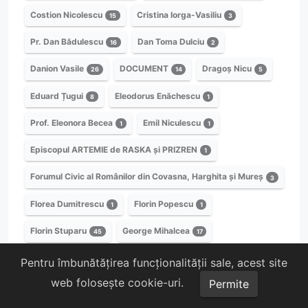
Costion Nicolescu
Cristina Iorga-Vasiliu
15
3
Pr. Dan Bădulescu
Dan Toma Dulciu
16
2
Danion Vasile
DOCUMENT
Dragoș Nicu
26
14
5
Eduard Țugui
Eleodorus Enăchescu
8
1
Prof. Eleonora Becea
Emil Niculescu
1
1
Episcopul ARTEMIE de RASKA și PRIZREN
1
Forumul Civic al Românilor din Covasna, Harghita și Mureș
3
Florea Dumitrescu
Florin Popescu
1
1
Florin Stuparu
George Mihalcea
45
17
George Vrana
Părintele Gheorghe Calciu
1
1
Pentru îmbunătățirea funcționalității sale, acest site
web folosește cookie-uri.
Permite
Generalul Gheorghe Cantacuzino Grănicerul
1