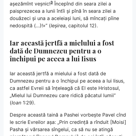
3
așezămînt veșnic!
Începînd din seara zilei a
paisprezecea a lunii întîi și pînă în seara zilei a
douăzeci și una a aceleiași luni, să mîncați pîine
nedospită (…)!»” (
Ieșirea
, capitolul 12).
Iar această jertfă a mielului a fost
dată de Dumnezeu pentru a o
închipui pe aceea a lui Iisus
Iar această jertfă a mielului a fost dată de
Dumnezeu pentru a o închipui pe aceea a lui Iisus,
ca astfel Evreii să înțeleagă că El este Hristosul,
„Mielul lui Dumnezeu care ridică păcatul lumii”
(
Ioan
1:29).
Despre această taină a Pashei vorbește Pavel cînd
le scrie Evreilor așa: „Prin credință a rînduit [Moisi]
Pasha și vărsarea sîngelui, ca să nu se atingă