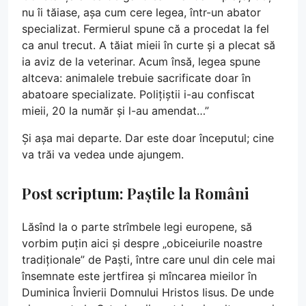
nu îi tăiase, așa cum cere legea, într-un abator
specializat. Fermierul spune că a procedat la fel
ca anul trecut. A tăiat mieii în curte și a plecat să
ia aviz de la veterinar. Acum însă, legea spune
altceva: animalele trebuie sacrificate doar în
abatoare specializate. Polițiștii i-au confiscat
mieii, 20 la număr și l-au amendat…”
Și așa mai departe. Dar este doar începutul; cine
va trăi va vedea unde ajungem.
Post scriptum: Paștile la Români
Lăsînd la o parte strîmbele legi europene, să
vorbim puțin aici și despre „obiceiurile noastre
tradiționale” de Paști, între care unul din cele mai
însemnate este jertfirea și mîncarea mieilor în
Duminica Învierii Domnului Hristos Iisus. De unde