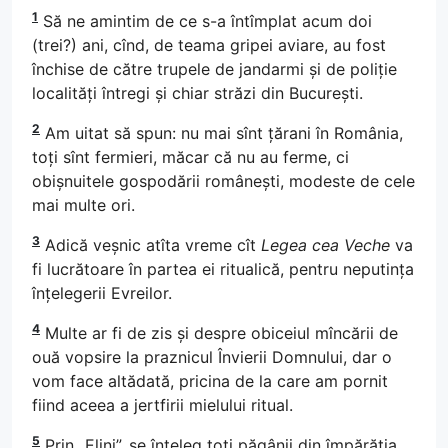
1
Să ne amintim de ce s-a întîmplat acum doi
(trei?) ani, cînd, de teama gripei aviare, au fost
închise de către trupele de jandarmi și de poliție
localități întregi și chiar străzi din București.
2
Am uitat să spun: nu mai sînt țărani în România,
toți sînt fermieri, măcar că nu au ferme, ci
obișnuitele gospodării românești, modeste de cele
mai multe ori.
3
Adică veșnic atîta vreme cît
Legea cea Veche
va
fi lucrătoare în partea ei ritualică, pentru neputința
înțelegerii Evreilor.
4
Multe ar fi de zis și despre obiceiul mîncării de
ouă vopsire la praznicul Învierii Domnului, dar o
vom face altădată, pricina de la care am pornit
fiind aceea a jertfirii mielului ritual.
5
Prin „Elini”, se înțeleg toți păgânii din împărăția