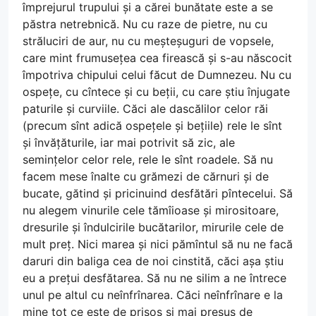
împrejurul trupului și a cărei bunătate este a se
păstra netrebnică. Nu cu raze de pietre, nu cu
străluciri de aur, nu cu meșteșuguri de vopsele,
care mint frumusețea cea firească și s-au născocit
împotriva chipului celui făcut de Dumnezeu. Nu cu
ospețe, cu cîntece și cu beții, cu care știu înjugate
paturile și curviile. Căci ale dascălilor celor răi
(precum sînt adică ospețele și bețiile) rele le sînt
și învățăturile, iar mai potrivit să zic, ale
semințelor celor rele, rele le sînt roadele. Să nu
facem mese înalte cu grămezi de cărnuri și de
bucate, gătind și pricinuind desfătări pîntecelui. Să
nu alegem vinurile cele tămîioase și mirositoare,
dresurile și îndulcirile bucătarilor, mirurile cele de
mult preț. Nici marea și nici pămîntul să nu ne facă
daruri din baliga cea de noi cinstită, căci așa știu
eu a prețui desfătarea. Să nu ne silim a ne întrece
unul pe altul cu neînfrînarea. Căci neînfrînare e la
mine tot ce este de prisos și mai presus de