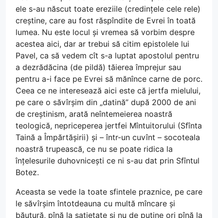
ele s-au născut toate ereziile (credințele cele rele)
creștine, care au fost răspîndite de Evrei în toată
lumea. Nu este locul și vremea să vorbim despre
acestea aici, dar ar trebui să citim epistolele lui
Pavel, ca să vedem cît s-a luptat apostolul pentru
a dezrădăcina (de pildă) tăierea împrejur sau
pentru a-i face pe Evrei să mănînce carne de porc.
Ceea ce ne interesează aici este că jertfa mielului,
pe care o săvîrșim din „datină” după 2000 de ani
de creștinism, arată neîntemeierea noastră
teologică, nepriceperea jertfei Mîntuitorului (Sfînta
Taină a Împărtășirii) și – într-un cuvînt – socoteala
noastră trupească, ce nu se poate ridica la
înțelesurile duhovnicești ce ni s-au dat prin Sfîntul
Botez.
Aceasta se vede la toate sfintele praznice, pe care
le săvîrșim întotdeauna cu multă mîncare și
băutură, pînă la sațietate și nu de puține ori pînă la