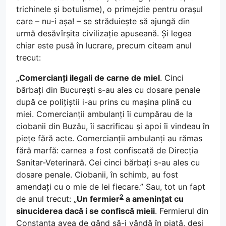
trichinele și botulisme), o primejdie pentru orașul
care – nu-i așa! – se străduiește să ajungă din
urmă desăvîrșita civilizație apuseană. Și legea
chiar este pusă în lucrare, precum citeam anul
trecut:
„
Comercianți ilegali de carne de miel
. Cinci
bărbați din București s-au ales cu dosare penale
după ce polițiștii i-au prins cu mașina plină cu
miei. Comercianții ambulanți îi cumpărau de la
ciobanii din Buzău, îi sacrificau și apoi îi vindeau în
piețe fără acte. Comercianții ambulanți au rămas
fără marfă: carnea a fost confiscată de Direcția
Sanitar-Veterinară. Cei cinci bărbați s-au ales cu
dosare penale. Ciobanii, în schimb, au fost
amendați cu o mie de lei fiecare.” Sau, tot un fapt
2
de anul trecut: „
Un fermier
a amenințat cu
sinuciderea dacă i se confiscă mieii
. Fermierul din
Constanța avea de gând să-i vândă în piață, deși