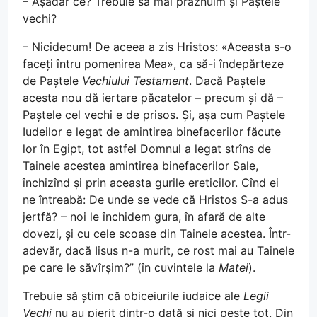
– Așadar ce? Trebuie să mai prăznuim și Paștele
vechi?
– Nicidecum! De aceea a zis Hristos: «Aceasta s-o
faceți întru pomenirea Mea», ca să-i îndepărteze
de Paștele
Vechiului Testament
. Dacă Paștele
acesta nou dă iertare păcatelor – precum și dă –
Paștele cel vechi e de prisos. Și, așa cum Paștele
Iudeilor e legat de amintirea binefacerilor făcute
lor în Egipt, tot astfel Domnul a legat strîns de
Tainele acestea amintirea binefacerilor Sale,
închizînd și prin aceasta gurile ereticilor. Cînd ei
ne întreabă: De unde se vede că Hristos S-a adus
jertfă? – noi le închidem gura, în afară de alte
dovezi, și cu cele scoase din Tainele acestea. Într-
adevăr, dacă Iisus n-a murit, ce rost mai au Tainele
pe care le săvîrșim?” (în cuvintele la
Matei
).
Trebuie să știm că obiceiurile iudaice ale
Legii
Vechi
nu au pierit dintr-o dată și nici peste tot. Din