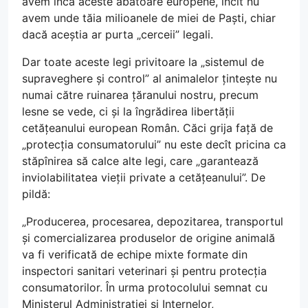
avem încă aceste abatoare europene, încît nu
avem unde tăia milioanele de miei de Paști, chiar
dacă aceștia ar purta „cerceii” legali.
Dar toate aceste legi privitoare la „sistemul de
supraveghere și control” al animalelor țintește nu
numai către ruinarea țăranului nostru, precum
lesne se vede, ci și la îngrădirea libertății
cetățeanului european Român. Căci grija față de
„protecția consumatorului” nu este decît pricina ca
stăpînirea să calce alte legi, care „garantează
inviolabilitatea vieții private a cetățeanului”. De
pildă:
„Producerea, procesarea, depozitarea, transportul
și comercializarea produselor de origine animală
va fi verificată de echipe mixte formate din
inspectori sanitari veterinari și pentru protecția
consumatorilor. În urma protocolului semnat cu
Ministerul Administrației și Internelor,