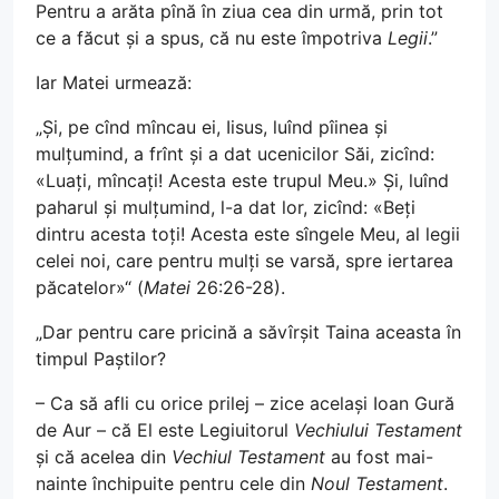
Pentru a arăta pînă în ziua cea din urmă, prin tot
ce a făcut și a spus, că nu este împotriva
Legii
.”
Iar Matei urmează:
„Și, pe cînd mîncau ei, Iisus, luînd pîinea și
mulțumind, a frînt și a dat ucenicilor Săi, zicînd:
«Luați, mîncați! Acesta este trupul Meu.» Și, luînd
paharul și mulțumind, l-a dat lor, zicînd: «Beți
dintru acesta toți! Acesta este sîngele Meu, al legii
celei noi, care pentru mulți se varsă, spre iertarea
păcatelor»“ (
Matei
26:26-28).
„Dar pentru care pricină a săvîrșit Taina aceasta în
timpul Paștilor?
– Ca să afli cu orice prilej – zice același Ioan Gură
de Aur – că El este Legiuitorul
Vechiului Testament
și că acelea din
Vechiul Testament
au fost mai-
nainte închipuite pentru cele din
Noul Testament
.