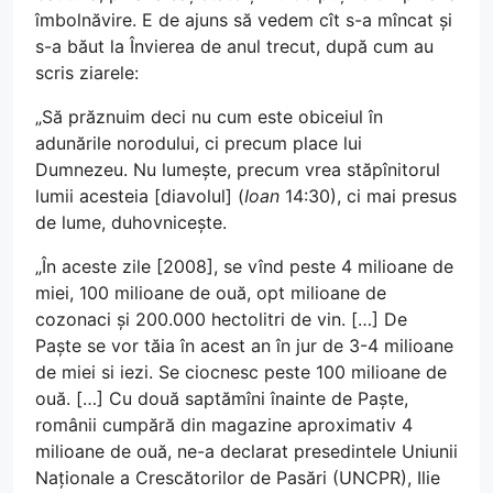
îmbolnăvire. E de ajuns să vedem cît s-a mîncat și
s-a băut la Învierea de anul trecut, după cum au
scris ziarele:
„Să prăznuim deci nu cum este obiceiul în
adunările norodului, ci precum place lui
Dumnezeu. Nu lumește, precum vrea stăpînitorul
lumii acesteia [diavolul] (
Ioan
14:30), ci mai presus
de lume, duhovnicește.
„În aceste zile [2008], se vînd peste 4 milioane de
miei, 100 milioane de ouă, opt milioane de
cozonaci și 200.000 hectolitri de vin. […] De
Paște se vor tăia în acest an în jur de 3-4 milioane
de miei si iezi. Se ciocnesc peste 100 milioane de
ouă. […] Cu două saptămîni înainte de Paște,
românii cumpără din magazine aproximativ 4
milioane de ouă, ne-a declarat presedintele Uniunii
Naționale a Crescătorilor de Pasări (UNCPR), Ilie