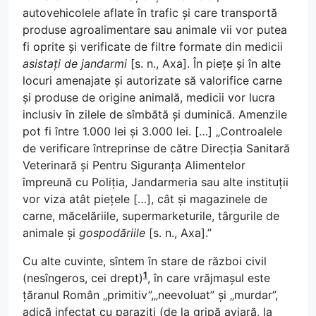
autovehicolele aflate în trafic și care transportă
produse agroalimentare sau animale vii vor putea
fi oprite și verificate de filtre formate din medicii
asistați de jandarmi
[s. n., Axa]. În piețe și în alte
locuri amenajate și autorizate să valorifice carne
și produse de origine animală, medicii vor lucra
inclusiv în zilele de sîmbătă și duminică. Amenzile
pot fi între 1.000 lei și 3.000 lei. […] „Controalele
de verificare întreprinse de către Direcția Sanitară
Veterinară și Pentru Siguranța Alimentelor
împreună cu Poliția, Jandarmeria sau alte instituții
vor viza atât piețele […], cât și magazinele de
carne, măcelăriile, supermarketurile, târgurile de
animale și
gospodăriile
[s. n., Axa].”
Cu alte cuvinte, sîntem în stare de război civil
1
(nesîngeros, cei drept)
, în care vrăjmașul este
țăranul Român „primitiv”,„neevoluat” și „murdar”,
adică infectat cu paraziți (de la gripă aviară, la