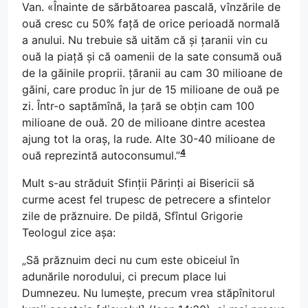
Van. «Înainte de sărbătoarea pascală, vînzările de
ouă cresc cu 50% față de orice perioadă normală
a anului. Nu trebuie să uităm că și țaranii vin cu
ouă la piață și că oamenii de la sate consumă ouă
de la găinile proprii. țăranii au cam 30 milioane de
găini, care produc în jur de 15 milioane de ouă pe
zi. Într-o saptămînă, la țară se obțin cam 100
milioane de ouă. 20 de milioane dintre acestea
ajung tot la oraș, la rude. Alte 30-40 milioane de
4
ouă reprezintă autoconsumul.”
Mult s-au străduit Sfinții Părinți ai Bisericii să
curme acest fel trupesc de petrecere a sfintelor
zile de prăznuire. De pildă, Sfîntul Grigorie
Teologul zice așa:
„Să prăznuim deci nu cum este obiceiul în
adunările norodului, ci precum place lui
Dumnezeu. Nu lumește, precum vrea stăpînitorul