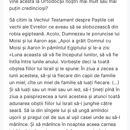
vine acesta la Ortodocșii noștri mai mult sau mai
puțin credincioși?
Să citim la
Vechiul Testament
despre Paștile cel
vechi ale Evreilor ce aveau să se slobozească din
robia egipteană. Acolo, Dumnezeu le poruncise lui
Moisi și lui Aaron așa: „Apoi a grăit Domnul cu
Moisi și Aaron în pămîntul Egiptului și le-a zis:
«Luna aceasta să vă fie începutul lunilor, să vă fie
întîia între lunile anului. Vorbește deci la toată
obștea fiilor lui Israil și le spune: În ziua a zecea a
lunii acesteia, să-și ia fiecare din capii de familie
un miel; cîte un miel de familie să luați fiecare. (…)
Și să luați sau un miel sau un ied, să-l țineți pînă în
ziua a paisprezecea a lunii acesteia și atunci toată
adunarea obștii fiilor lui Israil să-l junghie către
seară. Să ia din sîngele lui și să ungă amîndoi
ușorii și pragul cel de sus al ușii casei unde au să-l
mănînce. Și să mănînce în noaptea aceea carnea