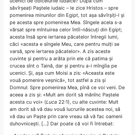
ucenici de obiceiurile iudaice? După cum
săvîrșeați Paștele iudaic – le zice Hristos – spre
pomenirea minunilor din Egipt, tot așa săvîrșiți-l și
pe acesta spre pomenirea Mea. Sîngele acela s-a
vărsat spre mîntuirea celor întîi-născuți din Egipt;
acesta însă spre iertarea păcatelor întregii lumi,
căci «acesta e sîngele Meu, care pentru mulți se
varsă, spre iertarea păcatelor». A zis aceste
cuvinte și pentru a arăta prin ele că patima și
crucea sînt o Taină, dar și pentru a-i mîngîia pe
ucenici. Și, așa cum Moisi a zis: «Aceasta este
vouă pomenire veșnică», tot astfel a zis și
Domnul: Spre pomenirea Mea, pînă ce voi veni. De
aceea a zis și: «Mult am dorit să mănînc Paștele
acesta cu voi» (
Luca
22:1), cu alte cuvinte: Mult
am dorit să vă dau vouă lucrurile acestea noi, să
vă dau un Paște prin care vreau să vă fac oameni
duhovnicești. […] Dar poate că voi fi întrebat: