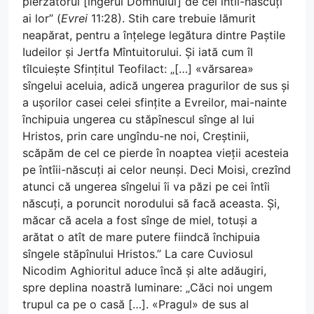
pierzătorul [îngerul Domnului] de cei întîi-născuți
ai lor” (
Evrei
11:28). Stih care trebuie lămurit
neapărat, pentru a înțelege legătura dintre Paștile
Iudeilor și Jertfa Mîntuitorului. Și iată cum îl
tîlcuiește Sfințitul Teofilact: „[…] «vărsarea»
sîngelui aceluia, adică ungerea pragurilor de sus și
a ușorilor casei celei sfințite a Evreilor, mai-nainte
închipuia ungerea cu stăpînescul sînge al lui
Hristos, prin care ungîndu-ne noi, Creștinii,
scăpăm de cel ce pierde în noaptea vieții acesteia
pe întîii-născuți ai celor neunși. Deci Moisi, crezînd
atunci că ungerea sîngelui îi va păzi pe cei întîi
născuți, a poruncit norodului să facă aceasta. Și,
măcar că acela a fost sînge de miel, totuși a
arătat o atît de mare putere fiindcă închipuia
sîngele stăpînului Hristos.” La care Cuviosul
Nicodim Aghioritul aduce încă și alte adăugiri,
spre deplina noastră luminare: „Căci noi ungem
trupul ca pe o casă […]. «Pragul» de sus al