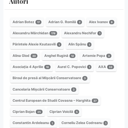
Autori
Adrian Botez
Adrian G. Romilă
Alex Ivanov
17
2
9
Alexandru Mărchidan
Alexandru Nechifor
178
1
Părintele Alexie Ksutasvili
Alin Spânu
1
1
Alina Glod
Anghel Rugină
Artemie Popa
30
12
3
Asociația 4 Aprilie
Aurel C. Popovici
AXA
10
1
33
Biroul de presă al Mișcării Conservatoare
3
Cancelaria Mișcării Conservatoare
3
Centrul European de Studii Covasna – Harghita
37
Ciprian Bojan
Ciprian Voicilă
25
5
Constantin Ardeleanu
Corneliu Zelea Codreanu
1
1