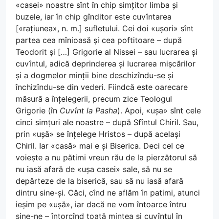
«casei» noastre sînt în chip simțitor limba și
buzele, iar în chip gînditor este cuvîntarea
[«rațiunea», n. m.] sufletului. Cei doi «ușori» sînt
partea cea mînioasă și cea poftitoare – după
Teodorit și […] Grigorie al Nissei – sau lucrarea și
cuvîntul, adică deprinderea și lucrarea mișcărilor
și a dogmelor minții bine deschizîndu-se și
închizîndu-se din vederi. Fiindcă este oarecare
măsură a înțelegerii, precum zice Teologul
Grigorie (în
Cuvînt la Pasha
). Apoi, «ușa» sînt cele
cinci simțuri ale noastre – după Sfîntul Chiril. Sau,
prin «ușă» se înțelege Hristos – după același
Chiril. Iar «casă» mai e și Biserica. Deci cel ce
voiește a nu pătimi vreun rău de la pierzătorul să
nu iasă afară de «ușa casei» sale, să nu se
depărteze de la biserică, sau să nu iasă afară
dintru sine-și. Căci, cînd ne aflăm în patimi, atunci
ieșim pe «ușă», iar dacă ne vom întoarce întru
sine-ne – întorcînd toată mintea și cuvîntul în