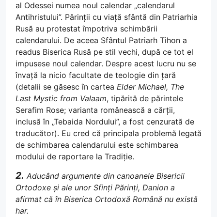
al Odessei numea noul calendar „calendarul
Antihristului”. Părinții cu viață sfântă din Patriarhia
Rusă au protestat împotriva schimbării
calendarului. De aceea Sfântul Patriarh Tihon a
readus Biserica Rusă pe stil vechi, după ce tot el
impusese noul calendar. Despre acest lucru nu se
învață la nicio facultate de teologie din țară
(detalii se găsesc în cartea
Elder Michael, The
Last Mystic from Valaam
, tipărită de părintele
Serafim Rose; varianta românească a cărții,
inclusă în „Tebaida Nordului”, a fost cenzurată de
traducător). Eu cred că principala problemă legată
de schimbarea calendarului este schimbarea
modului de raportare la Tradiție.
2.
Aducând argumente din canoanele Bisericii
Ortodoxe și ale unor Sfinți Părinți, Danion a
afirmat că în Biserica Ortodoxă Română nu există
har.