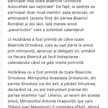
participat însă toate Bisericile Ortodoxe
Autocefale sau naționale”. De fapt, la ședințe au
participat doar nouă membri: șase episcopi, un
arhimandrit (acesta fiind din partea Bisericii
Române) și doi laici. Iată marele sinod
„panortodox” care a schimbat calendarul!
c) Hotărârea a fost primită de către toate
Bisericile Ortodoxe, care au luat parte la sinod,
prin mitropoliți, episcopi și delegații lor, urmând
ca fiecare Biserică să facă îndreptarea
calendarului când va găsi vreme potrivită.
Hotărârea nu a fost primită de toate Bisericile
Ortodoxe. Mitropolitul Anastasie Gribanovki, din
partea Sinodului rus din exil, a părăsit întrunirea,
declarând că „nu are instrucțiuni precise din
partea ierarhilor ruși”. Ulterior, un ierarh din același
sinod, Mitropolitul Antonie Hrapovițki (pe care
Sfântul Ioan Maximovici îl considera sfânt), afirma