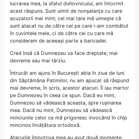
lucrarea mea, la sfatul duhovnicului, am întocmit
acest răspuns. Sunt uimit de nonșalanța cu care
acuzatorii mei mint; cel mai tare mă uimește că
sunt atacat nu de către cei pe care i-am combătut
în cuvintele mele, ci de către cei cu care mă
consideram de aceeași parte a baricadei.
Cred însă că Dumnezeu va face dreptate, mai
devreme sau mai târziu.
Întrucât am ajuns în București abia în ziua de luni
din Săptămâna Patimilor, nu am apucat să răspund
mai devreme, în scris, acestor atacuri. Îl iau martor
pe Dumnezeu în ceea ce spun. Dacă eu mint,
Dumnezeu să vădească aceasta, spre rușinarea
mea. Dacă nu mint, Dumnezeu să vădească
minciunile celor ce mă prigonesc invocând în chip
mincinos învățătura ortodoxă.
Atacurile împotriva mea au avut două momente