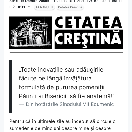
Scris de
Danion Vasile
Publicat la 1 Martie 2010
se citește î
n 21 minute
AXA ANUL III
Cetatea Creștină
„Toate inovațiile sau adăugirile
făcute pe lângă învățătura
formulată de pururea pomeniții
Părinți ai Bisericii, să fie anatemă!”
Din hotărârile Sinodului VII Ecumenic
Pentru că în ultimele zile au început să circule o
sumedenie de minciuni despre mine și despre