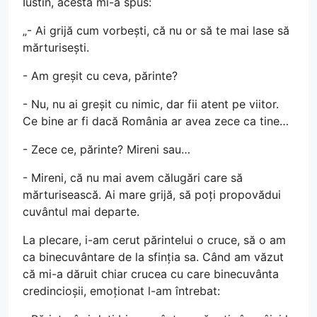
Iustin, acesta mi-a spus:
„- Ai grijă cum vorbești, că nu or să te mai lase să
mărturisești.
- Am greșit cu ceva, părinte?
- Nu, nu ai greșit cu nimic, dar fii atent pe viitor.
Ce bine ar fi dacă România ar avea zece ca tine…
- Zece ce, părinte? Mireni sau…
- Mireni, că nu mai avem călugări care să
mărturisească. Ai mare grijă, să poți propovădui
cuvântul mai departe.
La plecare, i-am cerut părintelui o cruce, să o am
ca binecuvântare de la sfinția sa. Când am văzut
că mi-a dăruit chiar crucea cu care binecuvânta
credincioșii, emoționat l-am întrebat: