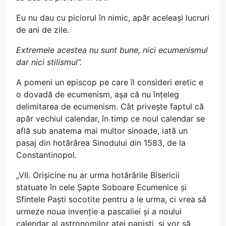
Eu nu dau cu piciorul în nimic, apăr aceleași lucruri
de ani de zile.
Extremele acestea nu sunt bune, nici ecumenismul
dar nici stilismul”.
A pomeni un episcop pe care îl consideri eretic e
o dovadă de ecumenism, așa că nu înțeleg
delimitarea de ecumenism. Cât privește faptul că
apăr vechiul calendar, în timp ce noul calendar se
află sub anatema mai multor sinoade, iată un
pasaj din hotărârea Sinodului din 1583, de la
Constantinopol.
„VII. Orișicine nu ar urma hotărârile Bisericii
statuate în cele Șapte Soboare Ecumenice și
Sfintele Paști socotite pentru a le urma, ci vrea să
urmeze noua invenție a pascaliei și a noului
calendar al astronomilor atei papiști, și vor să