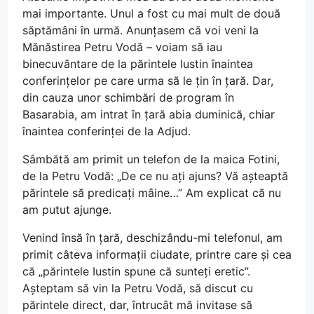
mai importante. Unul a fost cu mai mult de două
săptămâni în urmă. Anunțasem că voi veni la
Mănăstirea Petru Vodă – voiam să iau
binecuvântare de la părintele Iustin înaintea
conferințelor pe care urma să le țin în țară. Dar,
din cauza unor schimbări de program în
Basarabia, am intrat în țară abia duminică, chiar
înaintea conferinței de la Adjud.
Sâmbătă am primit un telefon de la maica Fotini,
de la Petru Vodă: „De ce nu ați ajuns? Vă așteaptă
părintele să predicați mâine…” Am explicat că nu
am putut ajunge.
Venind însă în țară, deschizându-mi telefonul, am
primit câteva informații ciudate, printre care și cea
că „părintele Iustin spune că sunteți eretic”.
Așteptam să vin la Petru Vodă, să discut cu
părintele direct, dar, întrucât mă invitase să