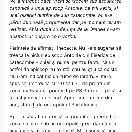
Ne-a întrebat dacă vrem să trecem sub ascultarea
canonică a unui episcop Antonie, pe stil vechi, al
unei biserici numite de sub catacombe. Mi s-a
părut dubioasă propunerea dar pe moment nu am
realizat. Abia după conferința de la Oradea m-am
dezmeticit despre ce e vorba.
Părintele dă afirmații inexacte. Nu i-am sugerat să
treacă la niciun episcop Antonie din Biserica de
catacombe – chiar și numai pentru faptul că un
astfel de episcop nu există, sau nu știu să existe.
Nu i-am indicat niciun nume de ierarh. El mi-a
spus că, împreună cu 20 sau 30 de preoți din
zonă, nu l-au mai pomenit pe PS Sofronie, până ce
a fost judecat de sinod. Apoi l-au pomenit din
nou, sfătuiți de mitropolitul Bartolomeu.
Apoi a căutat, împreună cu grupul de preoți din
zonă, să intre sub un mitropolit grec, dar că nici
unul nu a vrut să îi primească. Mi-a spus că mai