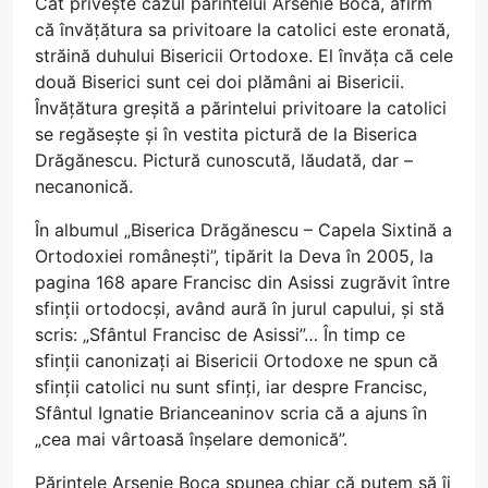
Cât privește cazul părintelui Arsenie Boca, afirm
că învățătura sa privitoare la catolici este eronată,
străină duhului Bisericii Ortodoxe. El învăța că cele
două Biserici sunt cei doi plămâni ai Bisericii.
Învățătura greșită a părintelui privitoare la catolici
se regăsește și în vestita pictură de la Biserica
Drăgănescu. Pictură cunoscută, lăudată, dar –
necanonică.
În albumul „Biserica Drăgănescu – Capela Sixtină a
Ortodoxiei românești”, tipărit la Deva în 2005, la
pagina 168 apare Francisc din Asissi zugrăvit între
sfinții ortodocși, având aură în jurul capului, și stă
scris: „Sfântul Francisc de Asissi”… În timp ce
sfinții canonizați ai Bisericii Ortodoxe ne spun că
sfinții catolici nu sunt sfinți, iar despre Francisc,
Sfântul Ignatie Brianceaninov scria că a ajuns în
„cea mai vârtoasă înșelare demonică”.
Părintele Arsenie Boca spunea chiar că putem să îi