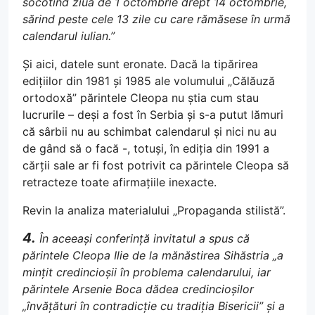
socotind ziua de 1 octombrie drept 14 octombrie,
sărind peste cele 13 zile cu care rămăsese în urmă
calendarul iulian.”
Și aici, datele sunt eronate. Dacă la tipărirea
edițiilor din 1981 și 1985 ale volumului „Călăuză
ortodoxă” părintele Cleopa nu știa cum stau
lucrurile – deși a fost în Serbia și s-a putut lămuri
că sârbii nu au schimbat calendarul și nici nu au
de gând să o facă -, totuși, în ediția din 1991 a
cărții sale ar fi fost potrivit ca părintele Cleopa să
retracteze toate afirmațiile inexacte.
Revin la analiza materialului „Propaganda stilistă”.
4.
În aceeași conferință invitatul a spus că
părintele Cleopa Ilie de la mănăstirea Sihăstria „a
mințit credincioșii în problema calendarului, iar
părintele Arsenie Boca dădea credincioșilor
„învățături în contradicție cu tradiția Bisericii” și a