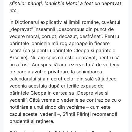
sfinților părinți, Ioanichie Moroi a fost un depravat
etc.
În Dicționarul explicativ al limbii române, cuvântul
„depravat” înseamnă „descompus din punct de
vedere moral, corupt, decăzut, desfrânat”. Pentru
părintele Ioanichie mă rog aproape în fiecare
seară (ca și pentru părintele Cleopa și părintele
Arsenie). Nu am spus că este depravat, pentru că
nu a fost. Am spus că am rezerve față de vedenia
pe care a avut-o privitoare la schimbarea
calendarului și am cerut celor din sală să judece
vedenia acestuia după criteriile expuse de
părintele Cleopa în cartea sa „Despre vise și
vedenii”. Câtă vreme o vedenie se contrazice cu o
hotărâre a unui sinod din vechime – cum este
cazul acestei vedenii –, Sfinții Părinți recomandă
prudență și reținere.