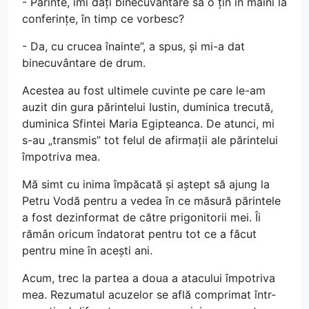
- Părinte, îmi dați binecuvântare să o țin în mâini la
conferințe, în timp ce vorbesc?
- Da, cu crucea înainte”, a spus, și mi-a dat
binecuvântare de drum.
Acestea au fost ultimele cuvinte pe care le-am
auzit din gura părintelui Iustin, duminica trecută,
duminica Sfintei Maria Egipteanca. De atunci, mi
s-au „transmis” tot felul de afirmații ale părintelui
împotriva mea.
Mă simt cu inima împăcată și aștept să ajung la
Petru Vodă pentru a vedea în ce măsură părintele
a fost dezinformat de către prigonitorii mei. Îi
rămân oricum îndatorat pentru tot ce a făcut
pentru mine în acești ani.
Acum, trec la partea a doua a atacului împotriva
mea. Rezumatul acuzelor se află comprimat într-