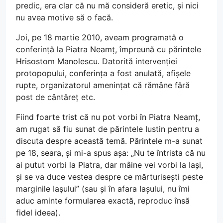
predic, era clar că nu mă consideră eretic, și nici
nu avea motive să o facă.
Joi, pe 18 martie 2010, aveam programată o
conferință la Piatra Neamț, împreună cu părintele
Hrisostom Manolescu. Datorită intervenției
protopopului, conferința a fost anulată, afișele
rupte, organizatorul amenințat că rămâne fără
post de cântăreț etc.
Fiind foarte trist că nu pot vorbi în Piatra Neamț,
am rugat să fiu sunat de părintele Iustin pentru a
discuta despre această temă. Părintele m-a sunat
pe 18, seara, și mi-a spus așa: „Nu te întrista că nu
ai putut vorbi la Piatra, dar mâine vei vorbi la Iași,
și se va duce vestea despre ce mărturisești peste
marginile Iașului” (sau și în afara Iașului, nu îmi
aduc aminte formularea exactă, reproduc însă
fidel ideea).