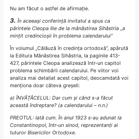
Nu am făcut o astfel de afirmație.
3.
În aceeași conferință invitatul a spus ca
părintele Cleopa Ilie de la mănăstirea Sihăstria „a
mințit credincioșii în problema calendarului”
În volumul „Călăuză în credința ortodoxă”, apărută
la Editura Mănăstirea Sihăstria, la paginile 413-
427, părintele Cleopa analizează într-un capitol
problema schimbării calendarului. Pe viitor voi
analiza mai detaliat acest capitol, deocamdată voi
menționa doar câteva greșeli:
a) ÎNVĂȚĂCELUL: Dar cum și când s-a făcut
această îndreptare? (a calendarului – n.n.)
PREOTUL: Iată cum. În anul 1923 s-au adunat la
Constantinopol, într-un sinod, reprezentanți ai
tuturor Bisericilor Ortodoxe.