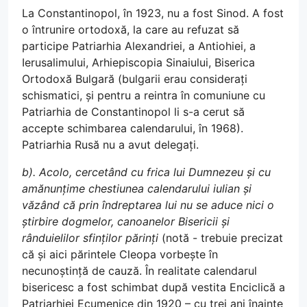
La Constantinopol, în 1923, nu a fost Sinod. A fost
o întrunire ortodoxă, la care au refuzat să
participe Patriarhia Alexandriei, a Antiohiei, a
Ierusalimului, Arhiepiscopia Sinaiului, Biserica
Ortodoxă Bulgară (bulgarii erau considerați
schismatici, și pentru a reintra în comuniune cu
Patriarhia de Constantinopol li s-a cerut să
accepte schimbarea calendarului, în 1968).
Patriarhia Rusă nu a avut delegați.
b). Acolo, cercetând cu frica lui Dumnezeu și cu
amănunțime chestiunea calendarului iulian și
văzând că prin îndreptarea lui nu se aduce nici o
știrbire dogmelor, canoanelor Bisericii și
rânduielilor sfinților părinți
(notă - trebuie precizat
că și aici părintele Cleopa vorbește în
necunoștință de cauză. În realitate calendarul
bisericesc a fost schimbat după vestita Enciclică a
Patriarhiei Ecumenice din 1920 – cu trei ani înainte