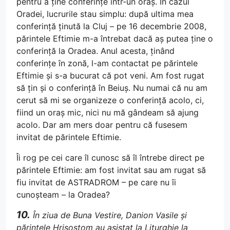
pentru a ține conferințe într-un oraș. În cazul
Oradei, lucrurile stau simplu: după ultima mea
conferință ținută la Cluj – pe 16 decembrie 2008,
părintele Eftimie m-a întrebat dacă aș putea ține o
conferință la Oradea. Anul acesta, ținând
conferințe în zonă, l-am contactat pe părintele
Eftimie și s-a bucurat că pot veni. Am fost rugat
să țin și o conferință în Beiuș. Nu numai că nu am
cerut să mi se organizeze o conferință acolo, ci,
fiind un oraș mic, nici nu mă gândeam să ajung
acolo. Dar am mers doar pentru că fusesem
invitat de părintele Eftimie.
Îi rog pe cei care îl cunosc să îl întrebe direct pe
părintele Eftimie: am fost invitat sau am rugat să
fiu invitat de ASTRADROM – pe care nu îi
cunoșteam – la Oradea?
10.
În ziua de Buna Vestire, Danion Vasile și
părintele Hrisostom au asistat la Liturghie la