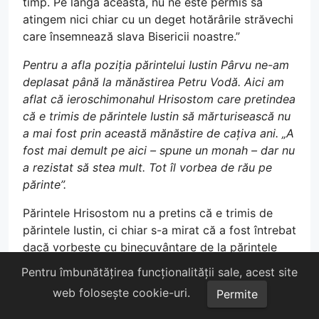
timp. Pe lângă aceasta, nu ne este permis să
atingem nici chiar cu un deget hotărârile străvechi
care însemnează slava Bisericii noastre.”
Pentru a afla poziția părintelui Iustin Pârvu ne-am
deplasat până la mănăstirea Petru Vodă. Aici am
aflat că ieroschimonahul Hrisostom care pretindea
că e trimis de părintele Iustin să mărturisească nu
a mai fost prin această mănăstire de cațiva ani. „A
fost mai demult pe aici – spune un monah – dar nu
a rezistat să stea mult. Tot îl vorbea de rău pe
părinte”.
Părintele Hrisostom nu a pretins că e trimis de
părintele Iustin, ci chiar s-a mirat că a fost întrebat
dacă vorbește cu binecuvântare de la părintele
Iustin, precizând că a luat binecuvântare de la
Pentru îmbunătățirea funcționalității sale, acest site
duhovnicul său.
web folosește cookie-uri.
Permite
Întrebându-l pe părintele Iustin despre susținerea