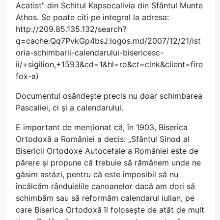
Acatist” din Schitul Kapsocalivia din Sfântul Munte
Athos. Se poate citi pe integral la adresa:
http://209.85.135.132/search?
q=cache:Qq7PvkGp4bsJ:logos.md/2007/12/21/ist
oria-schimbarii-calendarului-bisericesc-
ii/+sigilion,+1593&cd=1&hl=ro&ct=clnk&client=fire
fox-a)
Documentul osândește precis nu doar schimbarea
Pascaliei, ci și a calendarului.
E important de menționat că, în 1903, Biserica
Ortodoxă a României a decis: „Sfântul Sinod al
Bisericii Ortodoxe Autocefale a României este de
părere și propune că trebuie să rămânem unde ne
găsim astăzi, pentru că este imposibil să nu
încălcăm rânduielile canoanelor dacă am dori să
schimbăm sau să reformăm calendarul iulian, pe
care Biserica Ortodoxă îl folosește de atât de mult