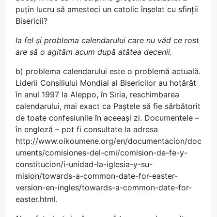
puțin lucru să amesteci un catolic înșelat cu sfinții
Bisericii?
la fel și problema calendarului care nu văd ce rost
are să o agităm acum după atâtea decenii.
b) problema calendarului este o problemă actuală.
Liderii Consiliului Mondial al Bisericilor au hotărât
în anul 1997 la Aleppo, în Siria, reschimbarea
calendarului, mai exact ca Paștele să fie sărbătorit
de toate confesiunile în aceeași zi. Documentele –
în engleză – pot fi consultate la adresa
http://www.oikoumene.org/en/documentacion/doc
uments/comisiones-del-cmi/comision-de-fe-y-
constitucion/i-unidad-la-iglesia-y-su-
mision/towards-a-common-date-for-easter-
version-en-ingles/towards-a-common-date-for-
easter.html.