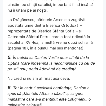
cinstim pe sfinții catolici, important fiind însă să
nu îi uităm pe ai noștri.
La Drăgănescu, părintele Arsenie a zugrăvit
apostata unire dintre Biserica Ortodoxă –
reprezentată de Biserica Sfânta Sofia – și
Catedrala Sfântul Petru, care a fost ridicată în
secolul al XVI-lea, la multă vreme după schismă
(pagina 187, în albumul mai sus menționat).
5.
În opinia lui Danion Vasile doar sfinții de la
Optina (care îndeamnă la necomuniune cu cei de
pe stil nou) dețin Adevărul de credință.
Nu cred și nu am afirmat așa ceva.
6.
Tot în cadrul aceleiași conferințe, Danion a
spus că „Muntele Athos a căzut” și singura
mănăstire care s-a menținut este Esfigmenu, o
mănăstire zelotistă.