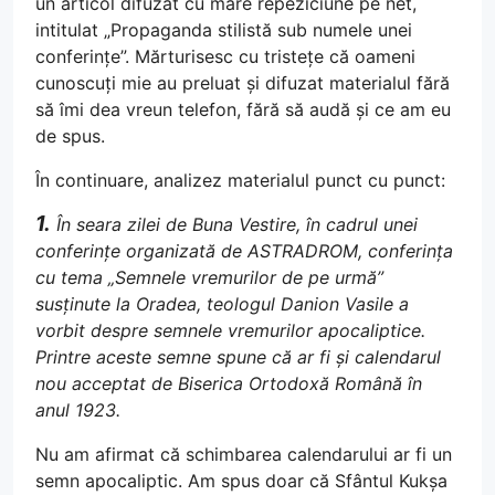
un articol difuzat cu mare repeziciune pe net,
intitulat „Propaganda stilistă sub numele unei
conferințe”. Mărturisesc cu tristețe că oameni
cunoscuți mie au preluat și difuzat materialul fără
să îmi dea vreun telefon, fără să audă și ce am eu
de spus.
În continuare, analizez materialul punct cu punct:
1.
În seara zilei de Buna Vestire, în cadrul unei
conferințe organizată de ASTRADROM, conferința
cu tema „Semnele vremurilor de pe urmă”
susținute la Oradea, teologul Danion Vasile a
vorbit despre semnele vremurilor apocaliptice.
Printre aceste semne spune că ar fi și calendarul
nou acceptat de Biserica Ortodoxă Română în
anul 1923.
Nu am afirmat că schimbarea calendarului ar fi un
semn apocaliptic. Am spus doar că Sfântul Kukșa