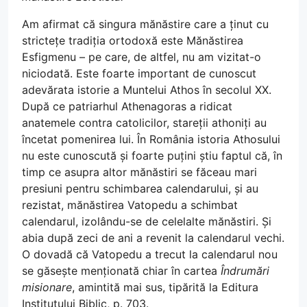
Am afirmat că singura mănăstire care a ținut cu
strictețe tradiția ortodoxă este Mănăstirea
Esfigmenu – pe care, de altfel, nu am vizitat-o
niciodată. Este foarte important de cunoscut
adevărata istorie a Muntelui Athos în secolul XX.
După ce patriarhul Athenagoras a ridicat
anatemele contra catolicilor, stareții athoniți au
încetat pomenirea lui. În România istoria Athosului
nu este cunoscută și foarte puțini știu faptul că, în
timp ce asupra altor mănăstiri se făceau mari
presiuni pentru schimbarea calendarului, și au
rezistat, mănăstirea Vatopedu a schimbat
calendarul, izolându-se de celelalte mănăstiri. Și
abia după zeci de ani a revenit la calendarul vechi.
O dovadă că Vatopedu a trecut la calendarul nou
se găsește menționată chiar în cartea
Îndrumări
misionare
, amintită mai sus, tipărită la Editura
Institutului Biblic, p. 703.