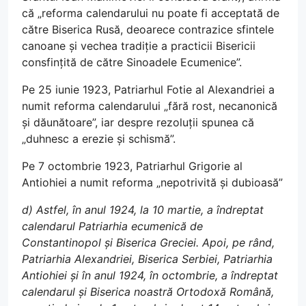
că „reforma calendarului nu poate fi acceptată de
către Biserica Rusă, deoarece contrazice sfintele
canoane și vechea tradiție a practicii Bisericii
consfințită de către Sinoadele Ecumenice”.
Pe 25 iunie 1923, Patriarhul Fotie al Alexandriei a
numit reforma calendarului „fără rost, necanonică
și dăunătoare”, iar despre rezoluții spunea că
„duhnesc a erezie și schismă”.
Pe 7 octombrie 1923, Patriarhul Grigorie al
Antiohiei a numit reforma „nepotrivită și dubioasă”
d) Astfel, în anul 1924, la 10 martie, a îndreptat
calendarul Patriarhia ecumenică de
Constantinopol și Biserica Greciei. Apoi, pe rând,
Patriarhia Alexandriei, Biserica Serbiei, Patriarhia
Antiohiei și în anul 1924, în octombrie, a îndreptat
calendarul și Biserica noastră Ortodoxă Română,