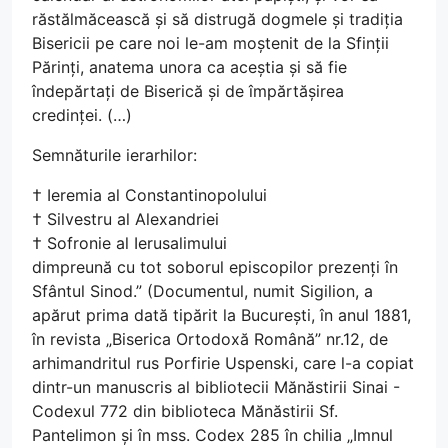
răstălmăcească și să distrugă dogmele și tradiția
Bisericii pe care noi le-am moștenit de la Sfinții
Părinți, anatema unora ca aceștia și să fie
îndepărtați de Biserică și de împărtășirea
credinței. (…)
Semnăturile ierarhilor:
† Ieremia al Constantinopolului
† Silvestru al Alexandriei
† Sofronie al Ierusalimului
dimpreună cu tot soborul episcopilor prezenți în
Sfântul Sinod.” (Documentul, numit Sigilion, a
apărut prima dată tipărit la București, în anul 1881,
în revista „Biserica Ortodoxă Română” nr.12, de
arhimandritul rus Porfirie Uspenski, care l-a copiat
dintr-un manuscris al bibliotecii Mănăstirii Sinai -
Codexul 772 din biblioteca Mănăstirii Sf.
Pantelimon și în mss. Codex 285 în chilia „Imnul