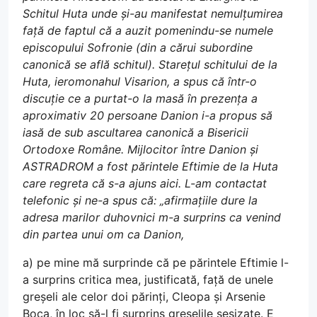
Schitul Huta unde și-au manifestat nemulțumirea
față de faptul că a auzit pomenindu-se numele
episcopului Sofronie (din a cărui subordine
canonică se află schitul). Starețul schitului de la
Huta, ieromonahul Visarion, a spus că într-o
discuție ce a purtat-o la masă în prezența a
aproximativ 20 persoane Danion i-a propus să
iasă de sub ascultarea canonică a Bisericii
Ortodoxe Române. Mijlocitor între Danion și
ASTRADROM a fost părintele Eftimie de la Huta
care regreta că s-a ajuns aici. L-am contactat
telefonic și ne-a spus că: „afirmațiile dure la
adresa marilor duhovnici m-a surprins ca venind
din partea unui om ca Danion,
a) pe mine mă surprinde că pe părintele Eftimie l-
a surprins critica mea, justificată, față de unele
greșeli ale celor doi părinți, Cleopa și Arsenie
Boca, în loc să-l fi surprins greșelile sesizate. E