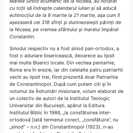
Marele Sinod ecumenic de la Niceea, au hotărât
cu toții să îndrepte calendarul iulian și să aducă
echinocțiul de la 8 martie la 21 martie, așa cum îl
așezaseră cei 318 sfinți și dumnezeiești părinți de
la Niceea, pe vremea sfântului și marelui împărat
Constantin.
Sinodul respectiv nu a fost sinod pan-ortodox, a
fost o adunare bisericească, deoarece au lipsit
mai multe Biserici locale. Din vechea pentarhie,
Roma era în erezie, iar din celelalte patru patriarhii
vechi au lipsit trei, fiind prezentă doar Patriarhia
de Constantinopol. După cum putem citi și în
volumul de
Îndrumări misionare
, volum elaborat de
un colectiv de autori de la Institutul Teologic
Universitar din București, apărut la Editura
Institutul Biblic în 1986, „la consfătuirea inter-
ortodoxă [iată termenul corect, „consfătuire”, nu
„sinod” – n.n.] din Constantinopol (1923), n-au