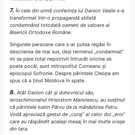
7.
În cele din urmă conferința lui Danion Vasile s-a
transformat într-o propagandă stilistă
condamnând totodată oameni de valoare ai
Bisericii Ortodoxe Române.
Singurele persoane care s-ar putea regăsi în
descrierea de mai sus, deși termenul „condamnat”
mi se pare total nepotrivit întrucât oricine se
poate pocăi, sunt mitropolitul Corneanu și
episcopul Sofronie. Despre părintele Cleopa am
spus că a ținut Moldova în spate.
8.
Atât Danion cât și duhovnicul său,
ieroschimonahul Hrisostom Manolescu, au susținut
că părintele Iustin Pârvu de la mănăstirea Petru
Vodă apreciază gestul de „curaj” al celor doi „eroi”
care au răspândit același mesaj în mai multe orașe
din tara.