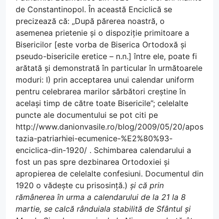
de Constantinopol. În această Enciclică se
precizează că: „După părerea noastră, o
asemenea prietenie și o dispoziție primitoare a
Bisericilor [este vorba de Biserica Ortodoxă și
pseudo-bisericile eretice – n.n.] între ele, poate fi
arătată și demonstrată în particular în următoarele
moduri: I) prin acceptarea unui calendar uniform
pentru celebrarea marilor sărbători creștine în
același timp de către toate Bisericile”; celelalte
puncte ale documentului se pot citi pe
http://www.danionvasile.ro/blog/2009/05/20/apos
tazia-patriarhiei-ecumenice-%E2%80%93-
enciclica-din-1920/ . Schimbarea calendarului a
fost un pas spre dezbinarea Ortodoxiei și
apropierea de celelalte confesiuni. Documentul din
1920 o vădește cu prisosință.)
și că prin
rămânerea în urma a calendarului de la 21 la 8
martie, se calcă rânduiala stabilită de Sfântul și