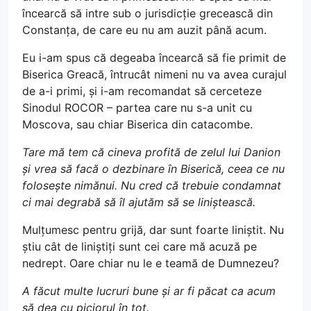
încearcă să intre sub o jurisdicție grecească din
Constanța, de care eu nu am auzit până acum.
Eu i-am spus că degeaba încearcă să fie primit de
Biserica Greacă, întrucât nimeni nu va avea curajul
de a-i primi, și i-am recomandat să cerceteze
Sinodul ROCOR – partea care nu s-a unit cu
Moscova, sau chiar Biserica din catacombe.
Tare mă tem că cineva profită de zelul lui Danion
și vrea să facă o dezbinare în Biserică, ceea ce nu
folosește nimănui. Nu cred că trebuie condamnat
ci mai degrabă să îl ajutăm să se liniștească.
Mulțumesc pentru grijă, dar sunt foarte liniștit. Nu
știu cât de liniștiți sunt cei care mă acuză pe
nedrept. Oare chiar nu le e teamă de Dumnezeu?
A făcut multe lucruri bune și ar fi păcat ca acum
să dea cu piciorul în tot.