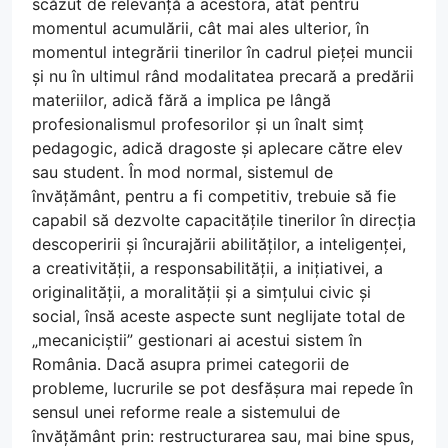
scăzut de relevanță a acestora, atât pentru
momentul acumulării, cât mai ales ulterior, în
momentul integrării tinerilor în cadrul pieței muncii
și nu în ultimul rând modalitatea precară a predării
materiilor, adică fără a implica pe lângă
profesionalismul profesorilor și un înalt simț
pedagogic, adică dragoste și aplecare către elev
sau student. În mod normal, sistemul de
învățământ, pentru a fi competitiv, trebuie să fie
capabil să dezvolte capacitățile tinerilor în direcția
descoperirii și încurajării abilităților, a inteligenței,
a creativității, a responsabilității, a inițiativei, a
originalității, a moralității și a simțului civic și
social, însă aceste aspecte sunt neglijate total de
„mecaniciștii” gestionari ai acestui sistem în
România. Dacă asupra primei categorii de
probleme, lucrurile se pot desfășura mai repede în
sensul unei reforme reale a sistemului de
învățământ prin: restructurarea sau, mai bine spus,