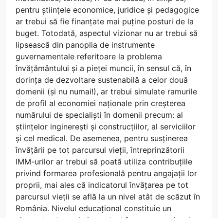
pentru științele economice, juridice și pedagogice
ar trebui să fie finanțate mai puține posturi de la
buget. Totodată, aspectul vizionar nu ar trebui să
lipsească din panoplia de instrumente
guvernamentale referitoare la problema
învățământului și a pieței muncii, în sensul că, în
dorința de dezvoltare sustenabilă a celor două
domenii (și nu numai!), ar trebui simulate ramurile
de profil al economiei naționale prin creșterea
numărului de specialiști în domenii precum: al
științelor inginerești și construcțiilor, al serviciilor
și cel medical. De asemenea, pentru susținerea
învățării pe tot parcursul vieții, întreprinzătorii
IMM-urilor ar trebui să poată utiliza contribuțiile
privind formarea profesională pentru angajații lor
proprii, mai ales că indicatorul învățarea pe tot
parcursul vieții se află la un nivel atât de scăzut în
România. Nivelul educațional constituie un