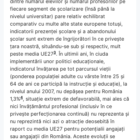
dintre numărul elevilor și numărul profesorilor pe
fiecare segment de școlarizare (însă până la
nivelul universitar) pare relativ echilibrat
comparativ cu multe alte state europene totuși,
indicatorii prezenței școlare și a abandonului
școlar sunt extrem de îngrijorători în ce privește
țara noastră, situându-se sub și respectiv, mult
3
peste media UE27
. În ultimii ani, în ciuda
implementării unor politici educaționale,
indicatorul învățarea pe tot parcursul vieții
(ponderea populației adulte cu vârste între 25 și
64 de ani ce participă la instrucție și educație), la
nivelul anului 2007, nu depășea pentru România
4
1,3%
, situație extrem de defavorabilă, mai ales că
nici învățământul profesional (inclusiv în ce
privește perfecționarea continuă) nu reprezenta și
nu reprezintă nici azi o atracție deosebită în
raport cu media UE27 pentru potențialii angajați
sau angajații din România. Aceste evoluții se