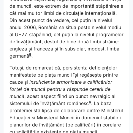
de muncă, este extrem de importantă stăpânirea a
cât mai multor limbi de circulație internațională.
Din acest punct de vedere, cel puțin la nivelul
anului 2006, România se situa peste nivelul mediu
al UE27, stăpânind, cel puțin la nivelul programelor
de învățământ, destul de bine două limbi străine:
engleza și franceza și în subsidiar, modest, limba
5
germană
.
Totuși, de remarcat că, persistența deficiențelor
manifestate pe piața muncii își regăsește printre
cauze și
insuficienta armonizare a calificărilor
forței de muncă pentru a răspunde cererii de
muncă
, acest aspect fiind un punct nevralgic al
6
sistemului de învățământ românesc
. La baza
problemei stă lipsa de colaborare dintre Ministerul
Educației și Ministerul Muncii în domeniul stabilirii
planurilor de învățământ (pe calificări) în corelare
cu solicitările existente pe piața muncii,