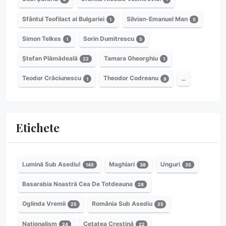
Sfântul Teofilact al Bulgariei
Silvian-Emanuel Man
1
5
Simon Telkes
Sorin Dumitrescu
1
5
Ștefan Plămădeală
Tamara Gheorghiu
22
1
Teodor Crăciunescu
Theodor Codreanu
…
1
9
Etichete
Lumină Sub Asediu!
Maghiari
Unguri
145
38
35
Basarabia Noastră Cea De Totdeauna
28
Oglinda Vremii
România Sub Asediu
25
25
Naționalism
Cetatea Creștină
24
22