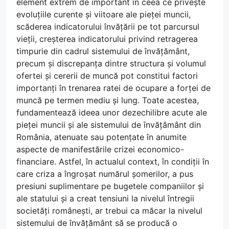
element extrem de important în ceea ce privește
evoluțiile curente și viitoare ale pieței muncii,
scăderea indicatorului învățării pe tot parcursul
vieții, creșterea indicatorului privind retragerea
timpurie din cadrul sistemului de învățământ,
precum și discrepanța dintre structura și volumul
ofertei și cererii de muncă pot constitui factori
importanți în trenarea ratei de ocupare a forței de
muncă pe termen mediu și lung. Toate acestea,
fundamentează ideea unor dezechilibre acute ale
pieței muncii și ale sistemului de învățământ din
România, atenuate sau potențate în anumite
aspecte de manifestările crizei economico-
financiare. Astfel, în actualul context, în condiții în
care criza a îngroșat numărul șomerilor, a pus
presiuni suplimentare pe bugetele companiilor și
ale statului și a creat tensiuni la nivelul întregii
societăți românești, ar trebui ca măcar la nivelul
sistemului de învățământ să se producă o