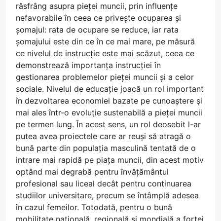
răsfrâng asupra pieței muncii, prin influențe
nefavorabile în ceea ce privește ocuparea și
șomajul: rata de ocupare se reduce, iar rata
șomajului este din ce în ce mai mare, pe măsură
ce nivelul de instrucție este mai scăzut, ceea ce
demonstrează importanța instrucției în
gestionarea problemelor pieței muncii și a celor
sociale. Nivelul de educație joacă un rol important
în dezvoltarea economiei bazate pe cunoaștere și
mai ales într-o evoluție sustenabilă a pieței muncii
pe termen lung. În acest sens, un rol deosebit l-ar
putea avea proiectele care ar reuși să atragă o
bună parte din populația masculină tentată de o
intrare mai rapidă pe piața muncii, din acest motiv
optând mai degrabă pentru învățământul
profesional sau liceal decât pentru continuarea
studiilor universitare, precum se întâmplă adesea
în cazul femeilor. Totodată, pentru o bună
mobilitate națională, regională și mondială a forței