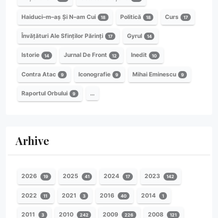
Haiduci–m–aș Și N–am Cui
Politică
Curs
18
18
17
Învățături Ale Sfinților Părinți
Gyrul
17
14
Istorie
Jurnal De Front
Inedit
14
12
10
Contra Atac
Iconografie
Mihai Eminescu
9
9
9
Raportul Orbului
…
9
Arhive
2026
2025
2024
2023
19
41
17
142
2022
2021
2016
2014
11
3
40
1
2011
2010
2009
2008
3
242
226
121