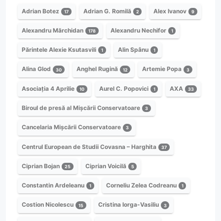
Adrian Botez
Adrian G. Romilă
Alex Ivanov
17
2
9
Alexandru Mărchidan
Alexandru Nechifor
178
1
Părintele Alexie Ksutasvili
Alin Spânu
1
1
Alina Glod
Anghel Rugină
Artemie Popa
30
12
3
Asociația 4 Aprilie
Aurel C. Popovici
AXA
10
1
33
Biroul de presă al Mișcării Conservatoare
3
Cancelaria Mișcării Conservatoare
3
Centrul European de Studii Covasna – Harghita
37
Ciprian Bojan
Ciprian Voicilă
25
5
Constantin Ardeleanu
Corneliu Zelea Codreanu
1
1
Costion Nicolescu
Cristina Iorga-Vasiliu
15
3