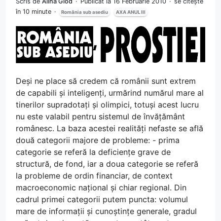
Scris de
Alina Glod
Publicat la 16 Februarie 2010
se citește
în 10 minute
România sub asediu
AXA ANUL III
Deși ne place să credem că românii sunt extrem
de capabili și inteligenți, urmărind numărul mare al
tinerilor supradotați și olimpici, totuși acest lucru
nu este valabil pentru sistemul de învățământ
românesc. La baza acestei realități nefaste se află
două categorii majore de probleme: - prima
categorie se referă la deficiențe grave de
structură, de fond, iar a doua categorie se referă
la probleme de ordin financiar, de context
macroeconomic național și chiar regional. Din
cadrul primei categorii putem puncta: volumul
mare de informații și cunoștințe generale, gradul