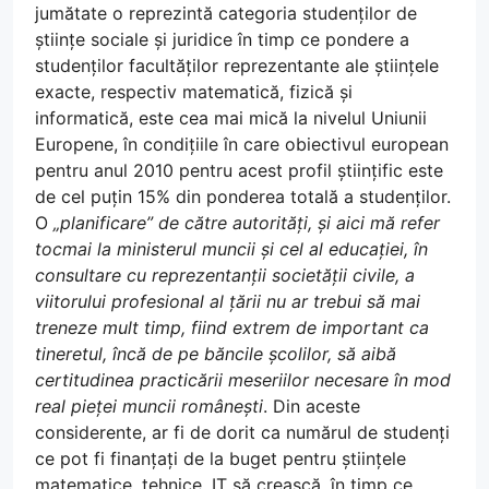
jumătate o reprezintă categoria studenților de
științe sociale și juridice în timp ce pondere a
studenților facultăților reprezentante ale științele
exacte, respectiv matematică, fizică și
informatică, este cea mai mică la nivelul Uniunii
Europene, în condițiile în care obiectivul european
pentru anul 2010 pentru acest profil științific este
de cel puțin 15% din ponderea totală a studenților.
O
„planificare” de către autorități, și aici mă refer
tocmai la ministerul muncii și cel al educației, în
consultare cu reprezentanții societății civile, a
viitorului profesional al țării nu ar trebui să mai
treneze mult timp, fiind extrem de important ca
tineretul, încă de pe băncile școlilor, să aibă
certitudinea practicării meseriilor necesare în mod
real pieței muncii românești
. Din aceste
considerente, ar fi de dorit ca numărul de studenți
ce pot fi finanțați de la buget pentru științele
matematice, tehnice, IT să crească, în timp ce,