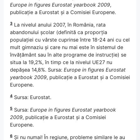
Europe in figures Eurostat yearbook 2009
,
publicație a Eurostat și a Comisiei Europene.
3
La nivelul anului 2007, în România, rata
abandonului școlar (definită ca proporția
populației cu vârste cuprinse între 18-24 ani cu cel
mult gimnaziu și care nu mai este în sistemul de
învățământ sau în alte programe de instrucție) se
situa la 19,2%, în timp ce la nivelul UE27 nu
depășea 14,8%. Sursa:
Europe in figures Eurostat
yearbook 2009
, publicație a Eurostat și a Comisiei
Europene.
4
Sursa: Eurostat.
5
Sursa:
Europe in figures Eurostat yearbook
2009
, publicație a Eurostat și a Comisiei
Europene.
6
Și nu numai! În regiune, probleme similare le au