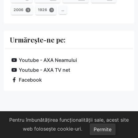
2006
1926
…
1
1
Urmărește-ne pe:
Youtube - AXA Neamului
Youtube - AXA TV net
Facebook
Despre noi
Susține-ne
Contact
Pentru îmbunătățirea funcționalității sale, acest site
web folosește cookie-uri.
Copyright © 2026 AXA. Toate drepturile rezervate.
Permite