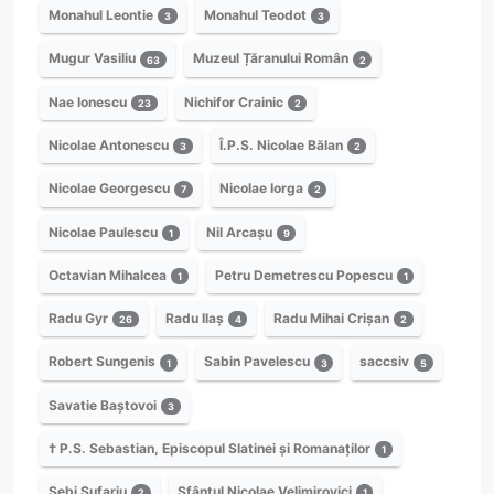
Monahul Leontie
Monahul Teodot
3
3
Mugur Vasiliu
Muzeul Țăranului Român
63
2
Nae Ionescu
Nichifor Crainic
23
2
Nicolae Antonescu
Î.P.S. Nicolae Bălan
3
2
Nicolae Georgescu
Nicolae Iorga
7
2
Nicolae Paulescu
Nil Arcașu
1
9
Octavian Mihalcea
Petru Demetrescu Popescu
1
1
Radu Gyr
Radu Ilaș
Radu Mihai Crișan
26
4
2
Robert Sungenis
Sabin Pavelescu
saccsiv
1
3
5
Savatie Baștovoi
3
† P.S. Sebastian, Episcopul Slatinei și Romanaților
1
Sebi Șufariu
Sfântul Nicolae Velimirovici
2
1