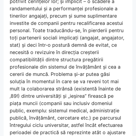
potrivit cerințelor lor; și implicit – o scădere a
randamentului și a performanței profesionale a
tinerilor angajați, precum și sume suplimentare
investite de companii pentru recalificarea acestui
personal. Toate traducându-se, în pierderii pentru
toți partenerii sociali implicați (angajat, angajator,
stat) și deci într-o postură demnă de evitat, ce
necesită o revizuire în direcția creșterii
compatibilității dintre structura pregătirii
profesionale din sistemul de învățământ și cea a
cererii de muncă. Problema și-ar putea găsi
soluția în momentul în care se va reveni tot mai
mult la colaborarea strânsă (existentă înainte de
‚89!) dintre universități și „ieșirea” firească pe
piața muncii (companii sau inclusiv domeniul
public, exemplu: sistemul medical, administrație
publică, învățământ, cercetare etc.) pe parcursul
întregului ciclu universitar, astfel încât efectuarea
perioadei de practică să reprezinte atât o ajustare