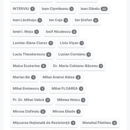
INTERVIU
Ioan Cișmileanu
Ioan Gându
1
1
22
Ioan Lăcătușu
Ion Coja
Ion Ștefan
1
1
2
Ionel I. Moța
Iosif Niculescu
1
2
Lavinia-Elena Ciurez
Liviu Vișan
1
1
Lucia Theodorescu
Lucian Cornianu
3
1
Maica Ecaterina
Dr. Maria Cobianu-Băcanu
5
1
Marian Ilie
Mihai Andrei Aldea
1
2
Mihai Eminescu
Mihai FLOAREA
1
1
Pr. Dr. Mihai Valică
Mihnea Neicu
7
1
Mircea Dafinoiu
Mircea Eliade
2
1
Mișcarea Națională de Rezistență
Monahul Filotheu
1
2