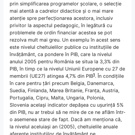
prin simplificarea programelor școlare, o selecție
mai atentă a cadrelor didactice și o mai mare
atenție spre perfecționarea acestora, inclusiv
privitor la aspectul pedagogic, în legătură cu
problemele de ordin financiar acestea se pot
rezolva mult mai greu. Un exemplu în acest sens
este nivelul cheltuielilor publice cu instituțiile de
învățământ, ca pondere în PIB, care la nivelul
anului 2005 pentru România se situa la 3,3% din
PIB, în timp ce la nivelul Uniunii Europene cu 27 de
1
membrii (UE27) atingea 4,7% din PIB
. În condițiile
în care pentru țări precum Belgia, Danemarca,
Suedia, Finlanda, Marea Britanie, Franța, Austria,
Portugalia, Cipru, Malta, Ungaria, Polonia,
Slovenia același indicator depășea cu ușurință 5%
din PIB, nu ar trebui să ne mire de ce ne aflăm într-
o asemenea stare de fapt. Dacă am menționa că,
la nivelul aceluiași an (2005), cheltuielile anuale
aferente instituțiilor de învățământ pe