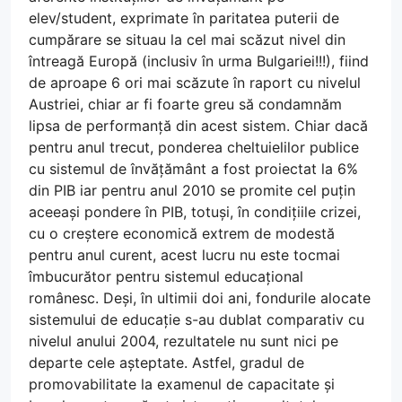
elev/student, exprimate în paritatea puterii de
cumpărare se situau la cel mai scăzut nivel din
întreagă Europă (inclusiv în urma Bulgariei!!!), fiind
de aproape 6 ori mai scăzute în raport cu nivelul
Austriei, chiar ar fi foarte greu să condamnăm
lipsa de performanță din acest sistem. Chiar dacă
pentru anul trecut, ponderea cheltuielilor publice
cu sistemul de învățământ a fost proiectat la 6%
din PIB iar pentru anul 2010 se promite cel puțin
aceeași pondere în PIB, totuși, în condițiile crizei,
cu o creștere economică extrem de modestă
pentru anul curent, acest lucru nu este tocmai
îmbucurător pentru sistemul educațional
românesc. Deși, în ultimii doi ani, fondurile alocate
sistemului de educație s-au dublat comparativ cu
nivelul anului 2004, rezultatele nu sunt nici pe
departe cele așteptate. Astfel, gradul de
promovabilitate la examenul de capacitate și