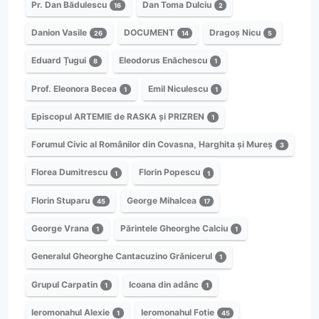
Pr. Dan Bădulescu
Dan Toma Dulciu
16
2
Danion Vasile
DOCUMENT
Dragoș Nicu
26
14
5
Eduard Țugui
Eleodorus Enăchescu
8
1
Prof. Eleonora Becea
Emil Niculescu
1
1
Episcopul ARTEMIE de RASKA și PRIZREN
1
Forumul Civic al Românilor din Covasna, Harghita și Mureș
3
Florea Dumitrescu
Florin Popescu
1
1
Florin Stuparu
George Mihalcea
45
17
George Vrana
Părintele Gheorghe Calciu
1
1
Generalul Gheorghe Cantacuzino Grănicerul
1
Grupul Carpatin
Icoana din adânc
1
1
Ieromonahul Alexie
Ieromonahul Fotie
1
45